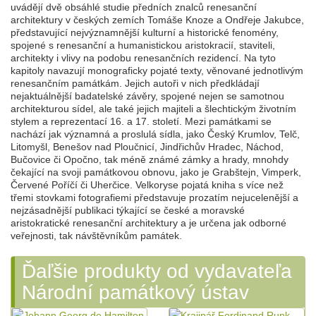
uvádějí dvě obsáhlé studie předních znalců renesanční
architektury v českých zemích Tomáše Knoze a Ondřeje Jakubce,
představující nejvýznamnější kulturní a historické fenomény,
spojené s renesanční a humanistickou aristokracií, staviteli,
architekty i vlivy na podobu renesančních rezidencí. Na tyto
kapitoly navazují monograficky pojaté texty, věnované jednotlivým
renesančním památkám. Jejich autoři v nich předkládají
nejaktuálnější badatelské závěry, spojené nejen se samotnou
architekturou sídel, ale také jejich majiteli a šlechtickým životním
stylem a reprezentací 16. a 17. století. Mezi památkami se
nachází jak významná a proslulá sídla, jako Český Krumlov, Telč,
Litomyšl, Benešov nad Ploučnicí, Jindřichův Hradec, Náchod,
Bučovice či Opočno, tak méně známé zámky a hrady, mnohdy
čekající na svoji památkovou obnovu, jako je Grabštejn, Vimperk,
Červené Poříčí či Uherčice. Velkoryse pojatá kniha s více než
třemi stovkami fotografiemi představuje prozatím nejucelenější a
nejzásadnější publikaci týkající se české a moravské
aristokratické renesanční architektury a je určena jak odborné
veřejnosti, tak návštěvníkům památek.
Ďaľšie produkty od vydavateľa
Národní památkový ústav