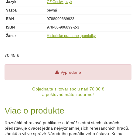
Jazyk
CZ Český jazyk
Väzba
pevná
EAN
9788090689923
ISBN
978-80-906899-2-3
Žáner
Historické pramene, pamiatky
70,45 €
Vypredané
Objednajte si tovar spolu nad 70,00 €
a poštovné máte zadarmo!
Viac o produkte
Rozsáhlá obrazová publikace o téměř sedmi stech stranách
představuje dvacet jedna nejvýznamnějších renesančních hradů,
zámků a vil ve správě Národního památkového ústavu. Knihu