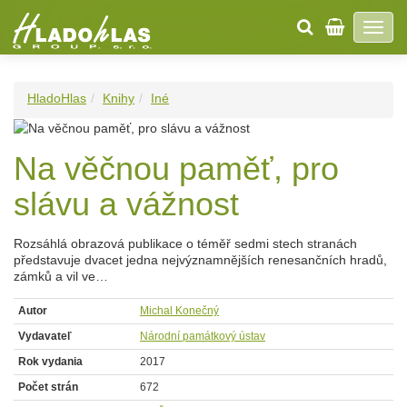
HladoHlas
Knihy
Iné
Na věčnou paměť, pro
slávu a vážnost
Rozsáhlá obrazová publikace o téměř sedmi stech stranách
představuje dvacet jedna nejvýznamnějších renesančních hradů,
zámků a vil ve…
Autor
Michal Konečný
Vydavateľ
Národní památkový ústav
Rok vydania
2017
Počet strán
672