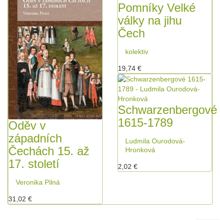
Pomníky Velké
války na jihu
Čech
kolektiv
19,74 €
Schwarzenbergové
1615-1789
Oděv v
západních
Ludmila Ourodová-
Čechách 15. až
Hronková
17. století
2,02 €
Veronika Pilná
31,02 €