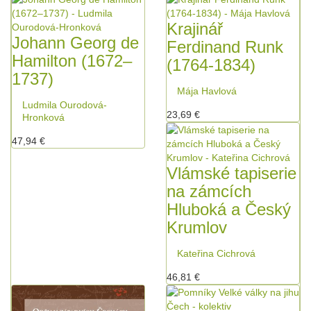
Krajinář
Johann Georg de
Ferdinand Runk
Hamilton (1672–
(1764-1834)
1737)
Mája Havlová
Ludmila Ourodová-
23,69 €
Hronková
47,94 €
Vlámské tapiserie
na zámcích
Hluboká a Český
Krumlov
Kateřina Cichrová
46,81 €