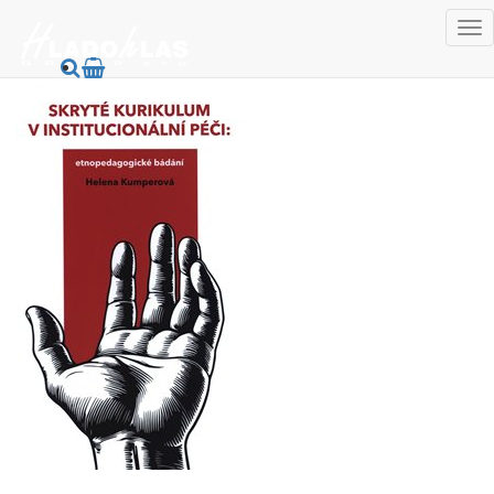
HladoHlas
Knihy
Spoločenské vedy
Spoločenské vedy iné