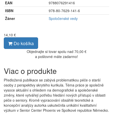
EAN
9788076291416
ISBN
978-80-7629-141-6
Žáner
Spoločenské vedy
14,10 €
Do košíka
Objednajte si tovar spolu nad 70,00 €
a poštovné máte zadarmo!
Viac o produkte
Předložená publikace se zabývá problematikou péče o starší
osoby z perspektivy skrytého kurikula. Téma práce je společně
vysoce aktuální s ohledem na demografické a společenské
změny, které vytvářejí potřebu hledání nových přístupů v oblasti
péče o seniory. Kromě vypracování obsáhlé teoretické a
koncepční analýzy autorka uskutečnila unikátní kvalitativní
výzkum v Senior Center Phoenix ve Spolkové republice Německo.