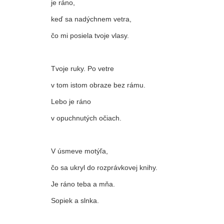
je ráno,
keď sa nadýchnem vetra,
čo mi posiela tvoje vlasy.
Tvoje ruky. Po vetre
v tom istom obraze bez rámu.
Lebo je ráno
v opuchnutých očiach.
V úsmeve motýľa,
čo sa ukryl do rozprávkovej knihy.
Je ráno teba a mňa.
Sopiek a slnka.