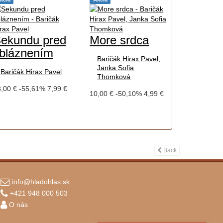
ekundu pred
More srdca
bláznením
Baričák Hirax Pavel,
Janka Sofia
Baričák Hirax Pavel
Thomková
,00 €
-55,61%
7,99 €
10,00 €
-50,10%
4,99 €
Back
info@hladohlas.sk
+421 948 000 503
O nás