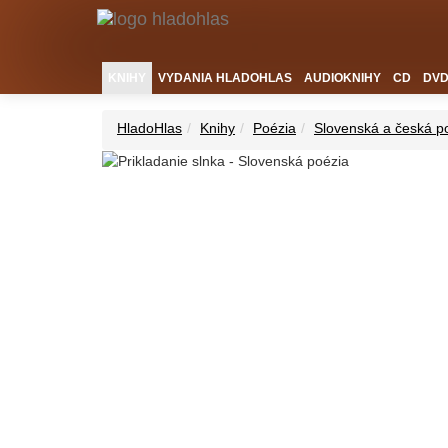
KNIHY
VYDANIA HLADOHLAS
AUDIOKNIHY
CD
DV
HladoHlas
Knihy
Poézia
Slovenská a česká p