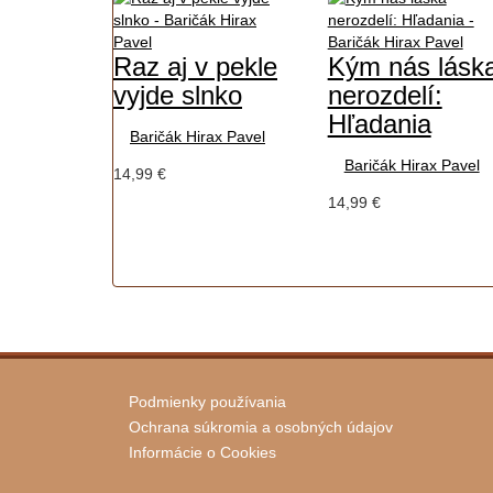
Raz aj v pekle
Kým nás lásk
vyjde slnko
nerozdelí:
Hľadania
Baričák Hirax Pavel
Baričák Hirax Pavel
14,99 €
14,99 €
Podmienky používania
Ochrana súkromia a osobných údajov
Informácie o Cookies