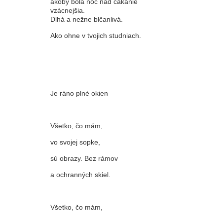
akoby bola noc nad čakanie
vzácnejšia.
Dlhá a nežne blčanlivá.
Ako ohne v tvojich studniach.
Je ráno plné okien
Všetko, čo mám,
vo svojej sopke,
sú obrazy. Bez rámov
a ochranných skiel.
Všetko, čo mám,