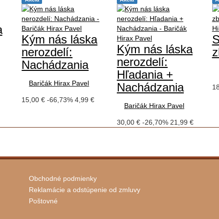
a
Kým nás láska
S
Kým nás láska
nerozdelí:
z
nerozdelí:
Nachádzania
Hľadania +
Baričák Hirax Pavel
Nachádzania
18
15,00 €
-66,73%
4,99 €
Baričák Hirax Pavel
30,00 €
-26,70%
21,99 €
Obchodné podmienky
Reklamácie a odstúpenie od zmluvy
Poštovné