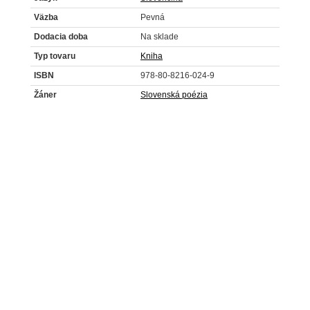
Väzba
Pevná
Dodacia doba
Na sklade
Typ tovaru
Kniha
ISBN
978-80-8216-024-9
Žáner
Slovenská poézia