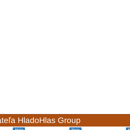
ateľa HladoHlas Group
Akcia
Akcia
A