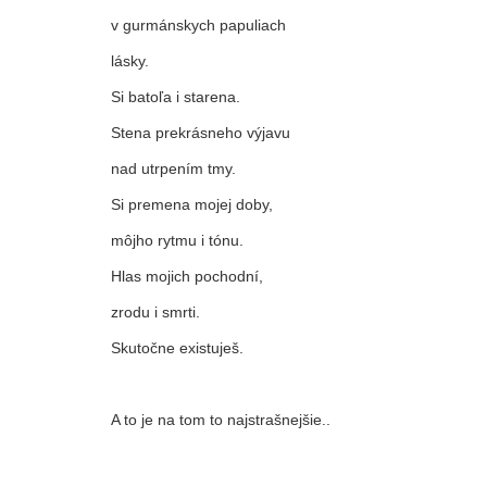
v gurmánskych papuliach
lásky.
Si batoľa i starena.
Stena prekrásneho výjavu
nad utrpením tmy.
Si premena mojej doby,
môjho rytmu i tónu.
Hlas mojich pochodní,
zrodu i smrti.
Skutočne existuješ.
A to je na tom to najstrašnejšie..