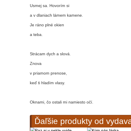
Usmej sa. Hovorím si
a v dlaniach lámem kamene.
Je ráno plné okien
a teba.
Strácam dych a slová.
Znova
v priamom prenose,
keď ti hladím vlasy.
Oknami, čo ostali mi namiesto očí.
Ďaľšie produkty od vydav