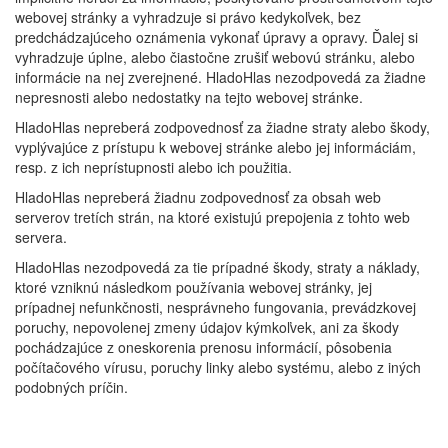
webovej stránky a vyhradzuje si právo kedykoľvek, bez
predchádzajúceho oznámenia vykonať úpravy a opravy. Ďalej si
vyhradzuje úplne, alebo čiastočne zrušiť webovú stránku, alebo
informácie na nej zverejnené. HladoHlas nezodpovedá za žiadne
nepresnosti alebo nedostatky na tejto webovej stránke.
HladoHlas nepreberá zodpovednosť za žiadne straty alebo škody,
vyplývajúce z prístupu k webovej stránke alebo jej informáciám,
resp. z ich neprístupnosti alebo ich použitia.
HladoHlas nepreberá žiadnu zodpovednosť za obsah web
serverov tretích strán, na ktoré existujú prepojenia z tohto web
servera.
HladoHlas nezodpovedá za tie prípadné škody, straty a náklady,
ktoré vzniknú následkom používania webovej stránky, jej
prípadnej nefunkčnosti, nesprávneho fungovania, prevádzkovej
poruchy, nepovolenej zmeny údajov kýmkoľvek, ani za škody
pochádzajúce z oneskorenia prenosu informácií, pôsobenia
počítačového vírusu, poruchy linky alebo systému, alebo z iných
podobných príčin.