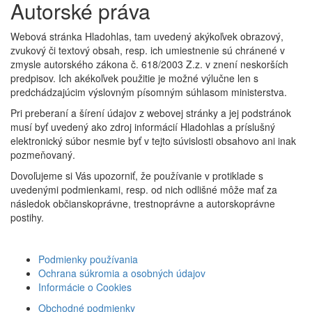
Autorské práva
Webová stránka Hladohlas, tam uvedený akýkoľvek obrazový,
zvukový či textový obsah, resp. ich umiestnenie sú chránené v
zmysle autorského zákona č. 618/2003 Z.z. v znení neskorších
predpisov. Ich akékoľvek použitie je možné výlučne len s
predchádzajúcim výslovným písomným súhlasom ministerstva.
Pri preberaní a šírení údajov z webovej stránky a jej podstránok
musí byť uvedený ako zdroj informácií Hladohlas a príslušný
elektronický súbor nesmie byť v tejto súvislosti obsahovo ani inak
pozmeňovaný.
Dovoľujeme si Vás upozorniť, že používanie v protiklade s
uvedenými podmienkami, resp. od nich odlišné môže mať za
následok občianskoprávne, trestnoprávne a autorskoprávne
postihy.
Podmienky používania
Ochrana súkromia a osobných údajov
Informácie o Cookies
Obchodné podmienky