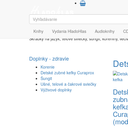
HladoHlas
Doplnky - zdravie
Doplnky
Knihy
Vydania HladoHlas
Audioknihy
C
Škrabky na jazyk, telové sviečky, šungit, koreniny, lieči
Doplnky - zdravie
Det
Korenie
Detské zubné kefky Curaprox
Šungit
Ušné, telové a čakrové sviečky
Dets
Výživové doplnky
zubn
kefk
Cura
(mod