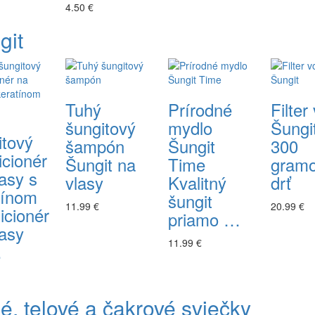
4.50 €
git
Tuhý
Prírodné
Filter
šungitový
mydlo
Šungi
itový
šampón
Šungit
300
icionér
Šungit na
Time
gram
asy s
vlasy
Kvalitný
drť
tínom
šungit
11.99 €
20.99 €
icionér
priamo …
lasy
11.99 €
…
é, telové a čakrové sviečky