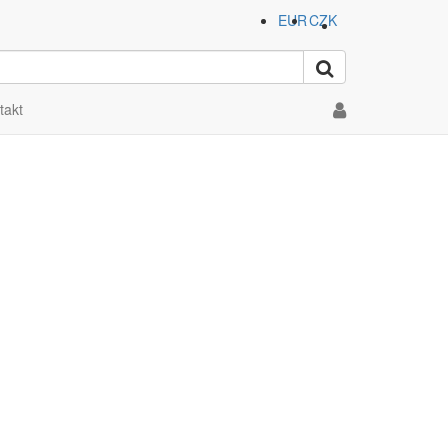
EUR
CZK
takt