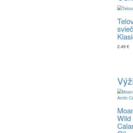
Telo
svie
Klas
2.49 €
Výž
Moa
Wild 
Cala