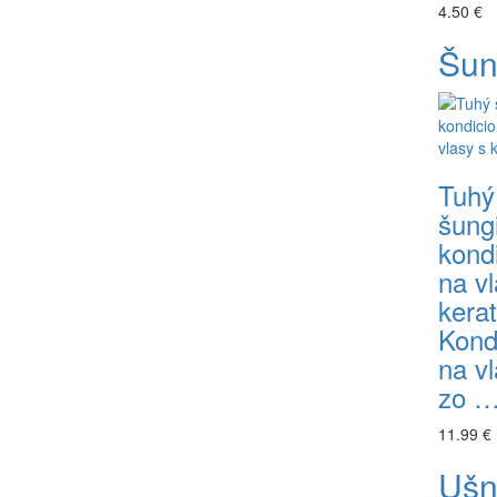
4.50 €
Šun
Tuhý
šung
kond
na vl
kera
Kond
na v
zo 
11.99 €
Ušn