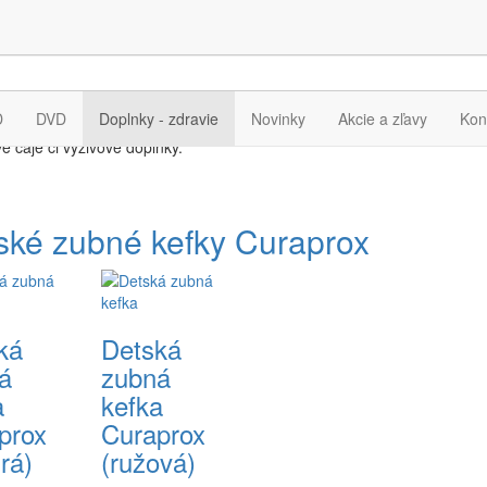
D
DVD
Doplnky - zdravie
Novinky
Akcie a zľavy
Kon
vé čaje či výživové doplnky.
ské zubné kefky Curaprox
ká
Detská
á
zubná
a
kefka
prox
Curaprox
rá)
(ružová)