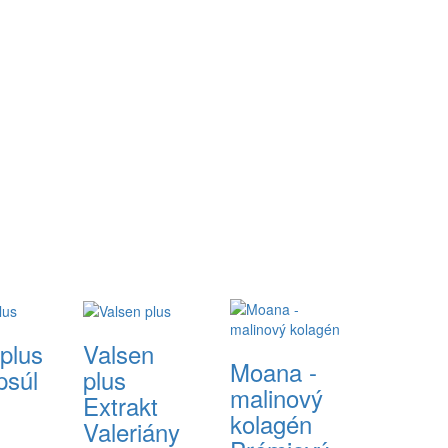
plus
Valsen
Moana -
psúl
plus
malinový
Extrakt
kolagén
Valeriány