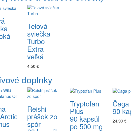
vá
Telová
čka
sviečka
ická
Turbo
Extra
veľká
4.50 €
ivové doplnky
Tryptofan
Čaga 
na
Reishi
Plus
90 ka
Arctic
prášok zo
90 kapsúl
24.99 €
nus
spór
po 500 mg