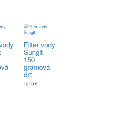
 vody
Filter vody
t
Šungit
150
ová
gramová
drť
12.99 €