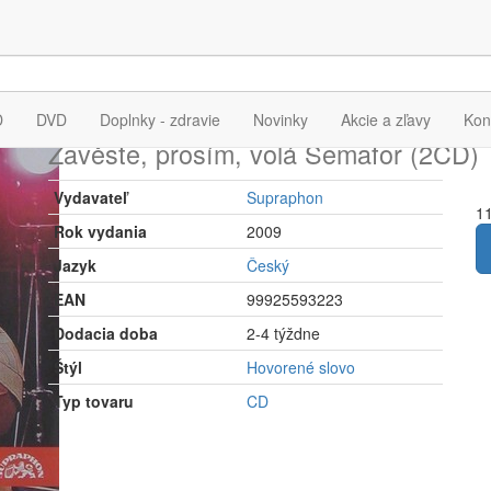
ZAVĚSTE, PROSÍM, V
D
DVD
Doplnky - zdravie
Novinky
Akcie a zľavy
Kon
Zavěste, prosím, volá Semafor (2CD)
Vydavateľ
Supraphon
11
Rok vydania
2009
Jazyk
Český
EAN
99925593223
Dodacia doba
2-4 týždne
Štýl
Hovorené slovo
Typ tovaru
CD