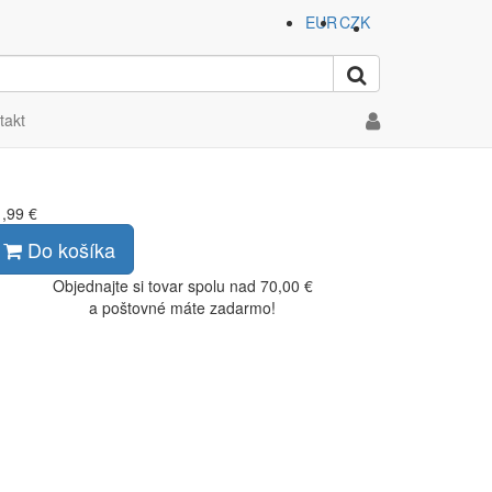
EUR
CZK
OLÁ SEMAFOR
takt
,99 €
Do košíka
Objednajte si tovar spolu nad 70,00 €
a poštovné máte zadarmo!