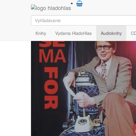
HladoHlas
Audioknihy
Humor
Knihy
Vydania HladoHlas
Audioknihy
C