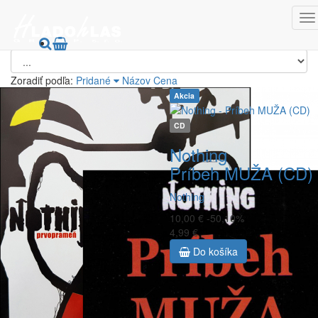
CD iné
Zoradiť podľa:
Pridané
Názov
Cena
Akcia
CD
Nothing
Príbeh MUŽA (CD)
Nothing
10,00 €
-50,10%
4,99 €
Do košíka