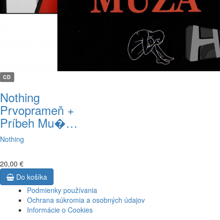
CD
Nothing
Prvoprameň +
Príbeh Mu�…
Nothing
20,00 €
Do košíka
Podmienky používania
Ochrana súkromia a osobných údajov
Informácie o Cookies