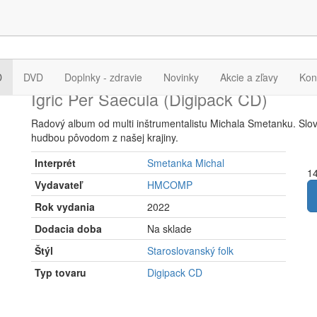
Smetanka Michal
D
DVD
Doplnky - zdravie
Novinky
Akcie a zľavy
Kon
Igric Per Saecula (Digipack CD)
Radový album od multi inštrumentalistu Michala Smetanku. Slov
hudbou pôvodom z našej krajiny.
Interprét
Smetanka Michal
14
Vydavateľ
HMCOMP
Rok vydania
2022
Dodacia doba
Na sklade
Štýl
Staroslovanský folk
Typ tovaru
Digipack CD