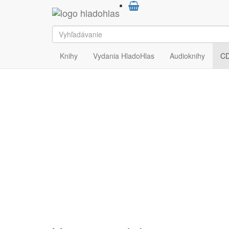
HladoHlas
CD
Hudobné
Knihy
Vydania HladoHlas
Audioknihy
C