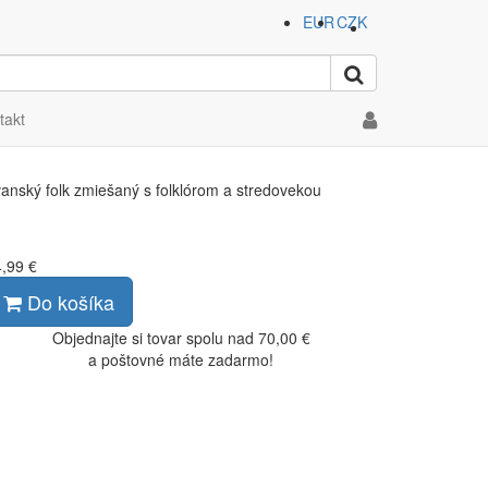
EUR
CZK
takt
anský folk zmiešaný s folklórom a stredovekou
,99 €
Do košíka
Objednajte si tovar spolu nad 70,00 €
a poštovné máte zadarmo!