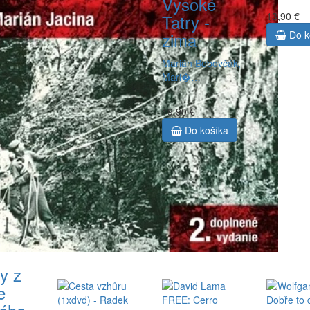
Vysoké
13,90 €
Tatry -
zima
Do k
Marián Bobovčák,
Mari�…
19,90 €
Do košíka
y z
e