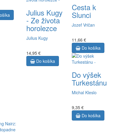
Cesta k
Julius Kugy
Slunci
ošíka
- Ze života
Jozef Vričan
horolezce
Julius Kugy
11,66 €
Do košíka
14,95 €
Do košíka
Do výšek
Turkestánu
Michal Kleslo
9,35 €
Do košíka