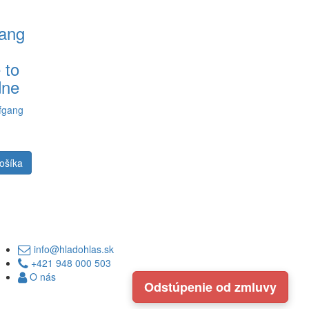
ang
 to
dne
fgang
ošíka
info@hladohlas.sk
+421 948 000 503
O nás
Odstúpenie od zmluvy