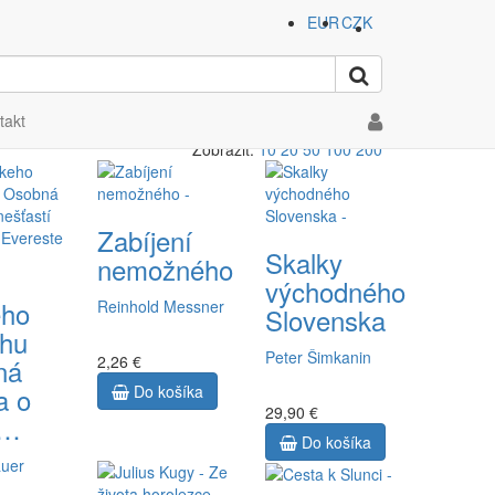
EUR
CZK
takt
Zobraziť:
10
20
50
100
200
Zabíjení
Skalky
nemožného
východného
eho
Reinhold Messner
Slovenska
chu
Peter Šimkanin
2,26 €
ná
a o
Do košíka
29,90 €
a…
Do košíka
auer