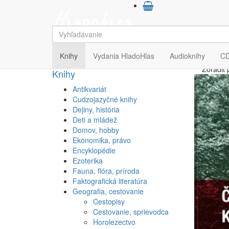
HladoHlas
Knihy
Geografia, cestovanie
Horol
Horolezectvo
Knihy
Vydania HladoHlas
Audioknihy
C
Zoradiť 
Knihy
Antikvariát
Cudzojazyčné knihy
Dejiny, história
Deti a mládež
Domov, hobby
Ekonomika, právo
Encyklopédie
Ezoterika
Fauna, flóra, príroda
Faktografická literatúra
Geografia, cestovanie
Cestopisy
Cestovanie, sprievodca
Horolezectvo