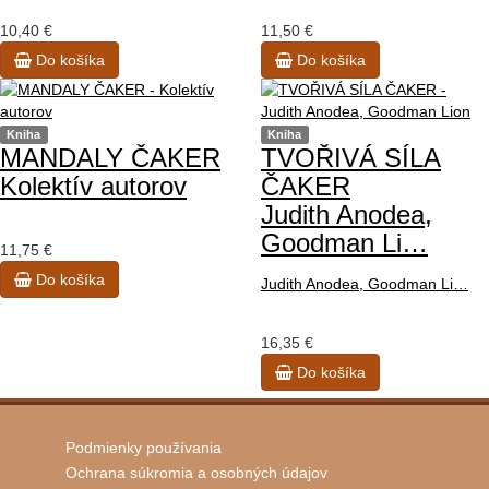
10,40 €
11,50 €
Do košíka
Do košíka
Kniha
Kniha
MANDALY ČAKER
TVOŘIVÁ SÍLA
Kolektív autorov
ČAKER
Judith Anodea,
Goodman Li…
11,75 €
Do košíka
Judith Anodea, Goodman Li…
16,35 €
Do košíka
Podmienky používania
Ochrana súkromia a osobných údajov