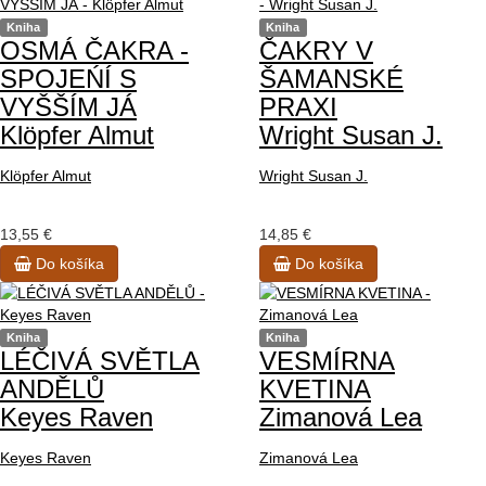
Kniha
Kniha
OSMÁ ČAKRA -
ČAKRY V
SPOJEŃÍ S
ŠAMANSKÉ
VYŠŠÍM JÁ
PRAXI
Klöpfer Almut
Wright Susan J.
Klöpfer Almut
Wright Susan J.
13,55 €
14,85 €
Do košíka
Do košíka
Kniha
Kniha
LÉČIVÁ SVĚTLA
VESMÍRNA
ANDĚLŮ
KVETINA
Keyes Raven
Zimanová Lea
Keyes Raven
Zimanová Lea