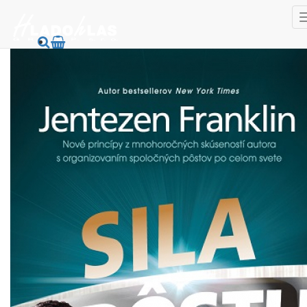
HladoHlas
Knihy
Ezoterika
Duchovné učenia