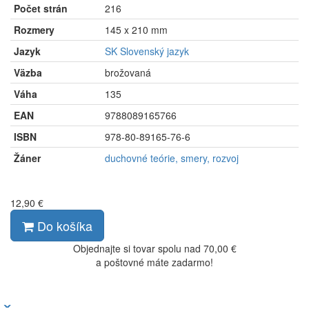
Počet strán
216
Rozmery
145 x 210 mm
Jazyk
SK Slovenský jazyk
Väzba
brožovaná
Váha
135
EAN
9788089165766
ISBN
978-80-89165-76-6
Žáner
duchovné teórie, smery, rozvoj
12,90 €
Do košíka
Objednajte si tovar spolu nad 70,00 €
a poštovné máte zadarmo!