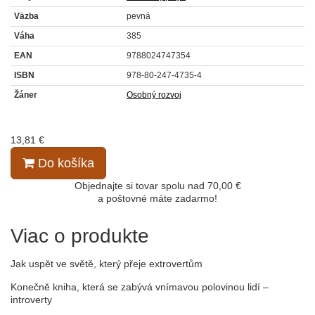
Väzba
pevná
Váha
385
EAN
9788024747354
ISBN
978-80-247-4735-4
Žáner
Osobný rozvoj
13,81 €
Do košíka
Objednajte si tovar spolu nad 70,00 €
a poštovné máte zadarmo!
Viac o produkte
Jak uspět ve světě, který přeje extrovertům
Konečně kniha, která se zabývá vnímavou polovinou lidí –
introverty