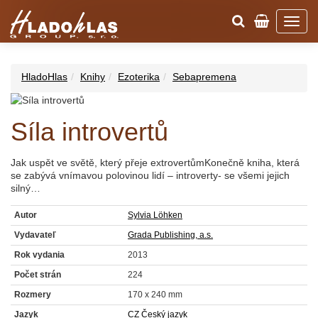
HladoHlas
Knihy
Ezoterika
Sebapremena
Síla introvertů
Jak uspět ve světě, který přeje extrovertůmKonečně kniha, která
se zabývá vnímavou polovinou lidí – introverty- se všemi jejich
silný…
Autor
Sylvia Löhken
Vydavateľ
Grada Publishing, a.s.
Rok vydania
2013
Počet strán
224
Rozmery
170 x 240 mm
Jazyk
CZ Český jazyk