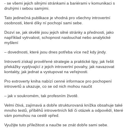
- se všemi jejich silnými stránkami a bariérami v komunikaci s
druhými i sebou samými.
Tato jedinečná publikace je vhodná pro všechny introvertní
osobnosti, které díky ní pochopí sami sebe.
Dozví se, jak skvělé jsou jejich silné stránky a přednosti, jako
například vytrvalost, schopnost naslouchat nebo analytické
myšlení
– dovednosti, které jsou dnes potřeba více než kdy jindy.
Introverti získají prověřené strategie a praktické tipy, jak řešit
překážky vyplývající z jejich introvertní povahy, jak navazovat
kontakty, jak jednat a vystupovat na veřejnosti.
Pro extroverty kniha nabízí cenné informace pro pochopení
introvertů a ukazuje, co se od nich mohou naučit
– jak v soukromém, tak profesním životě.
Velmi čtivá, zajímavá a dobře strukturovaná knížka obsahuje také
mnoho testů, příběhů introvertních lidí či otázek a odpovědí, které
vám pomohou na cestě vpřed.
Využijte tuto příležitost a naučte se znát dobře sami sebe.