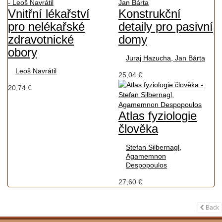
Vnitřní lékařství
Konstrukční
pro nelékařské
detaily pro pasivní
zdravotnické
domy
obory
Juraj Hazucha, Jan Bárta
Leoš Navrátil
25,04 €
20,74 €
Atlas fyziologie
člověka
Stefan Silbernagl,
Agamemnon
Despopoulos
27,60 €
Back