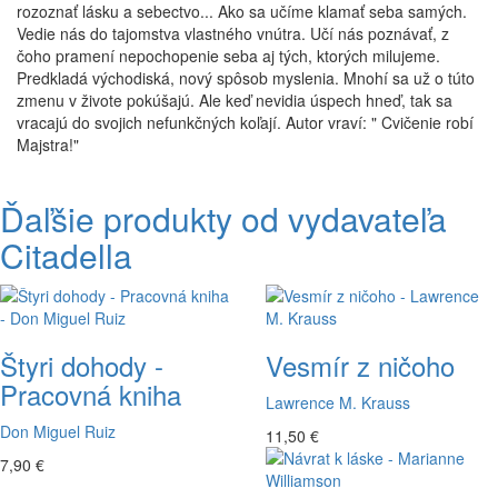
rozoznať lásku a sebectvo... Ako sa učíme klamať seba samých.
Vedie nás do tajomstva vlastného vnútra. Učí nás poznávať, z
čoho pramení nepochopenie seba aj tých, ktorých milujeme.
Predkladá východiská, nový spôsob myslenia. Mnohí sa už o túto
zmenu v živote pokúšajú. Ale keď nevidia úspech hneď, tak sa
vracajú do svojich nefunkčných koľají. Autor vraví: " Cvičenie robí
Majstra!"
Ďaľšie produkty od vydavateľa
Citadella
Štyri dohody -
Vesmír z ničoho
Pracovná kniha
Lawrence M. Krauss
Don Miguel Ruiz
11,50 €
7,90 €