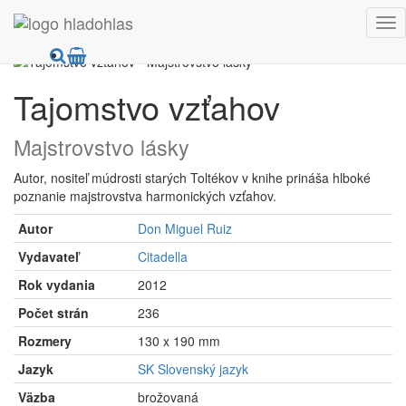
HladoHlas
Knihy
Ezoterika
Vzťahy
Tajomstvo vzťahov
Majstrovstvo lásky
Autor, nositeľ múdrosti starých Toltékov v knihe prináša hlboké
poznanie majstrovstva harmonických vzťahov.
Autor
Don Miguel Ruiz
Vydavateľ
Citadella
Rok vydania
2012
Počet strán
236
Rozmery
130 x 190 mm
Jazyk
SK Slovenský jazyk
Väzba
brožovaná