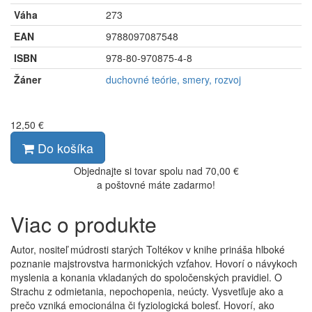
Váha
273
EAN
9788097087548
ISBN
978-80-970875-4-8
Žáner
duchovné teórie, smery, rozvoj
12,50 €
Do košíka
Objednajte si tovar spolu nad 70,00 €
a poštovné máte zadarmo!
Viac o produkte
Autor, nositeľ múdrosti starých Toltékov v knihe prináša hlboké
poznanie majstrovstva harmonických vzťahov. Hovorí o návykoch
myslenia a konania vkladaných do spoločenských pravidiel. O
Strachu z odmietania, nepochopenia, neúcty. Vysvetľuje ako a
prečo vzniká emocionálna či fyziologická bolesť. Hovorí, ako