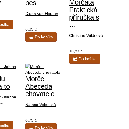
Morčata
pes
a
Praktická
Diana van Houten
příručka s
…
ošíka
6,35 €
Christine Wildeová
Do košíka
16,87 €
Do košíka
du
Morče
a to
Abeceda
chovatele
 Susanne
a…
Nataša Velenská
8,75 €
ošíka
Do košíka