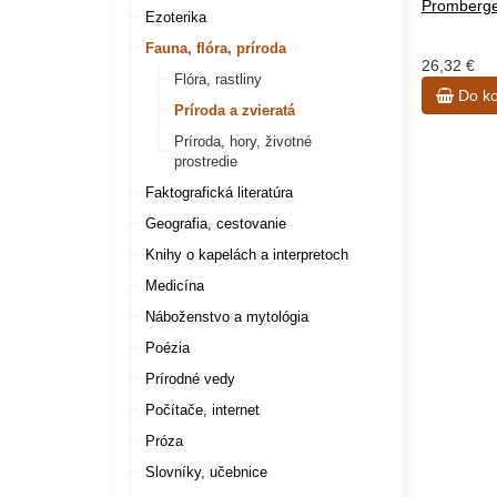
Promberg
Ezoterika
Fauna, flóra, príroda
26,32 €
Flóra, rastliny
Do ko
Príroda a zvieratá
Príroda, hory, životné
prostredie
Faktografická literatúra
Geografia, cestovanie
Knihy o kapelách a interpretoch
Medicína
Náboženstvo a mytológia
Poézia
Prírodné vedy
Počítače, internet
Próza
Slovníky, učebnice