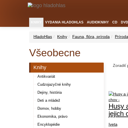
KNIHY
VYDANIA HLADOHLAS
AUDIOKNIHY
CD
DV
HladoHlas
Knihy
Fauna, flóra, príroda
Príroda
Všeobecne
Zoradiť
Knihy
Antikvariát
Cudzojazyčné knihy
Dejiny, história
Deti a mládež
Husy 
Domov, hobby
jejich
Ekonomika, právo
Iveta
Encyklopédie