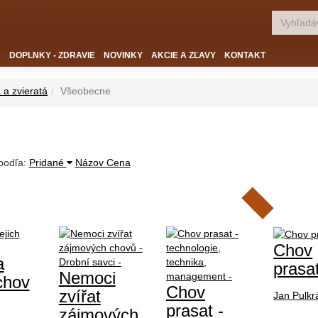
D
DOPLNKY - ZDRAVIE
NOVINKY
AKCIE A ZĽAVY
KONTAKT
 a zvieratá
Všeobecne
 podľa:
Pridané
Názov
Cena
Chov
a
prasa
Nemoci
 chov
Chov
zvířat
Jan Pulkr
prasat -
zájmových