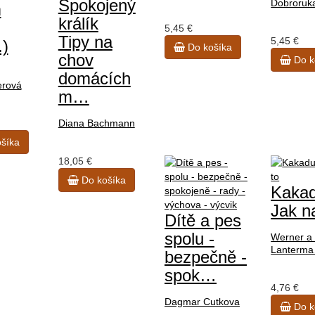
Spokojený
Dobroruk
m
králík
5,45 €
Tipy na
5,45 €
.)
Do košíka
chov
Do k
domácích
erová
m…
Diana Bachmann
šíka
18,05 €
Do košíka
Kaka
Jak n
Dítě a pes
spolu -
Werner a
Lanterm
bezpečně -
spok…
4,76 €
Dagmar Cutkova
Do k