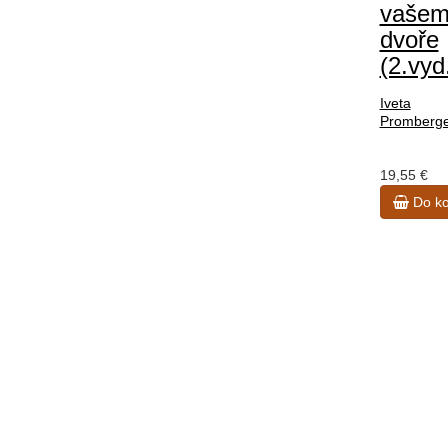
vaše
dvoře
(2.vyd
Iveta
Promberg
19,55 €
Do ko