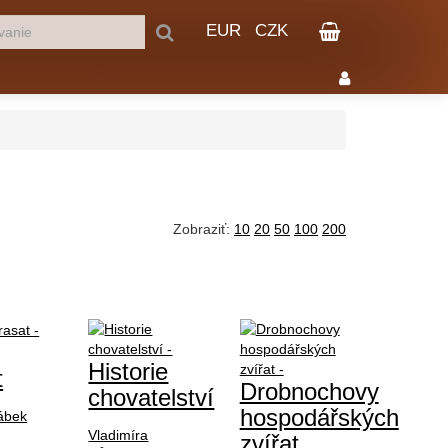
EUR
CZK
Zobraziť:
10
20
50
100
200
Historie
t
Drobnochovy
chovatelství
hospodářských
ábek
Vladimíra
zvířat