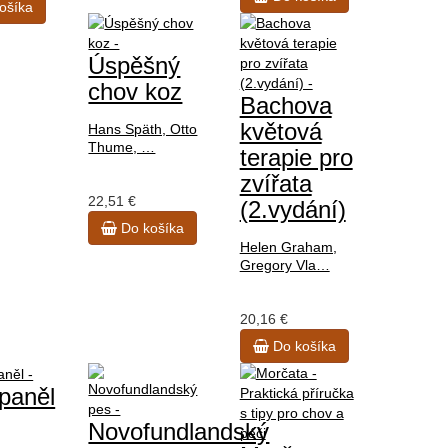
ošíka
Úspěšný
chov koz
Bachova
květová
Hans Späth, Otto
Thume, …
terapie pro
zvířata
22,51 €
(2.vydání)
Do košíka
Helen Graham,
Gregory Vla…
20,16 €
Do košíka
paněl
Novofundlandský