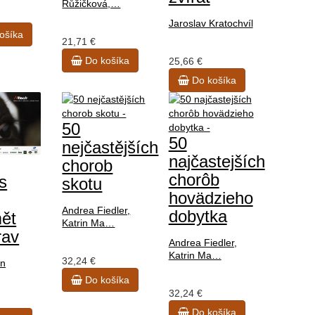
Růžičková,…
Jaroslav Kratochvíl
ošíka
21,71 €
Do košíka
25,66 €
Do košíka
50
50
nejčastějších
najčastejších
chorob
chorôb
s
skotu
hovädzieho
Andrea Fiedler,
dobytka
ět
Katrin Ma…
rav
Andrea Fiedler,
Katrin Ma…
32,24 €
en
Do košíka
32,24 €
Do košíka