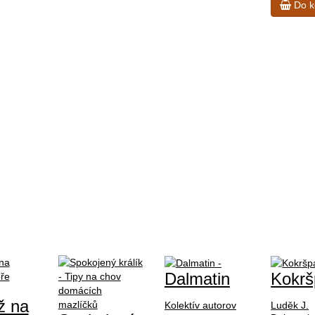
Do k
Dalmatin
Kokrš
ž na
Kolektív autorov
Luděk J.