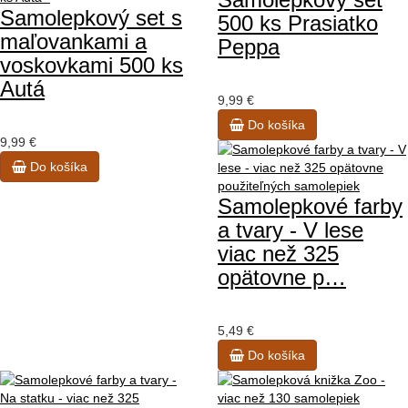
Samolepkový set s
500 ks Prasiatko
maľovankami a
Peppa
voskovkami 500 ks
Autá
9,99 €
Do košíka
9,99 €
Do košíka
Samolepkové farby
a tvary - V lese
viac než 325
opätovne p…
5,49 €
Do košíka