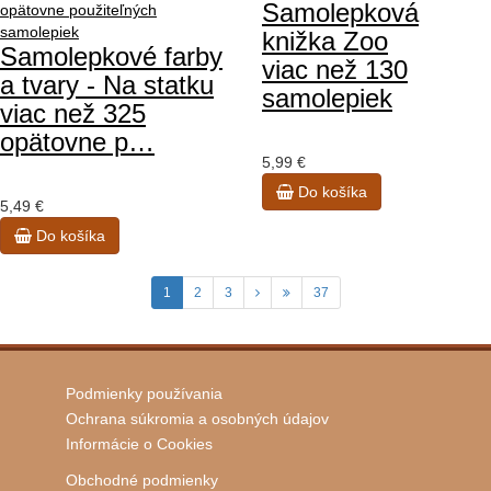
Samolepková
knižka Zoo
Samolepkové farby
viac než 130
a tvary - Na statku
samolepiek
viac než 325
opätovne p…
5,99 €
Do košíka
5,49 €
Do košíka
1
2
3
37
Podmienky používania
Ochrana súkromia a osobných údajov
Informácie o Cookies
Obchodné podmienky