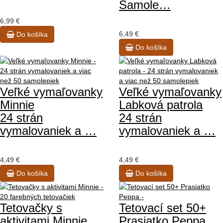
Samole…
6,99 €
6,49 €
Do košíka
Do košíka
Veľké vymaľovanky
Veľké vymaľovanky
Minnie
Labková patrola
24 strán
24 strán
vymalovaniek a …
vymalovaniek a …
4,49 €
4,49 €
Do košíka
Do košíka
Tetovačky s
Tetovací set 50+
aktivitami Minnie
Prasiatko Peppa