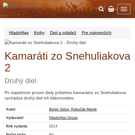
HladoHlas
Knihy
Deti a mládež
Pre najmenších
Kamaráti zo Snehuliakova
2
Druhý diel
Po úspešnom prvom diely príbehov kamarátov zo Snehuliakova
vychádza druhý diel ich bláznovstiev.
Autor
Belan Július, Rakučák Marek
Vydavateľ
HladoHlas Group
Rok vydania
2014
Počet strán
80