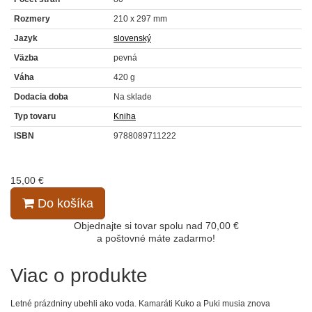
Rozmery
210 x 297 mm
Jazyk
slovenský
Väzba
pevná
Váha
420 g
Dodacia doba
Na sklade
Typ tovaru
Kniha
ISBN
9788089711222
15,00 €
Do košíka
Objednajte si tovar spolu nad 70,00 €
a poštovné máte zadarmo!
Viac o produkte
Letné prázdniny ubehli ako voda. Kamaráti Kuko a Puki musia znova