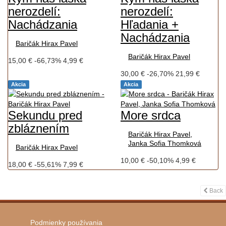
nerozdelí:
nerozdelí:
Nachádzania
Hľadania +
Nachádzania
Baričák Hirax Pavel
Baričák Hirax Pavel
15,00 €
-66,73%
4,99 €
30,00 €
-26,70%
21,99 €
Akcia
Akcia
Sekundu pred
More srdca
zbláznením
Baričák Hirax Pavel,
Janka Sofia Thomková
Baričák Hirax Pavel
10,00 €
-50,10%
4,99 €
18,00 €
-55,61%
7,99 €
Back
Podmienky používania