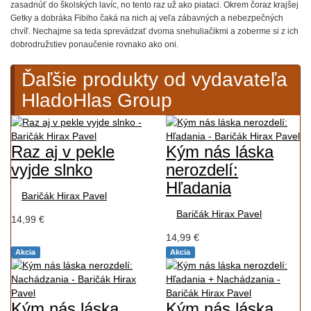
zasadnúť do školských lavíc, no tento raz už ako piataci. Okrem čoraz krajšej
Getky a dobráka Fibiho čaká na nich aj veľa zábavných a nebezpečných
chvíľ. Nechajme sa teda sprevádzať dvoma snehuliačikmi a zoberme si z ich
dobrodružstiev ponaučenie rovnako ako oni.
Ďaľšie produkty od vydavateľa
HladoHlas Group
Raz aj v pekle
Kým nás láska
vyjde slnko
nerozdelí:
Hľadania
Baričák Hirax Pavel
Baričák Hirax Pavel
14,99 €
14,99 €
Akcia
Akcia
Kým nás láska
Kým nás láska