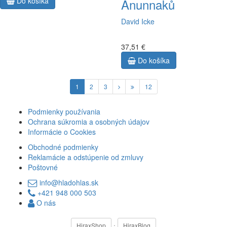
Do košíka
Anunnaků
David Icke
37,51 €
Do košíka
1
2
3
12
Podmienky používania
Ochrana súkromia a osobných údajov
Informácie o Cookies
Obchodné podmienky
Reklamácie a odstúpenie od zmluvy
Poštovné
info@hladohlas.sk
+421 948 000 503
O nás
·
HiraxShop
HiraxBlog