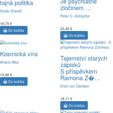
Je psychiatrie
tajná politika
zločinem …
Guido Grandt
Peter C. Gotzsche
18,75 €
23,45 €
Do košíka
Do košíka
Kosmická víra
Tajemství starých
Artana Alba
zápisků
S příspěvkem
15,98 €
Ramona Z�…
Do košíka
Erich von Däniken
18,71 €
Do košíka