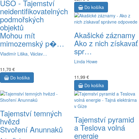
USO - Tajemství
Do košíka
neidentifikovatelných
podmořských
objektů
Akašické záznamy
Mohou mít
Ako z nich získavať
mimozemský p�…
spr…
Vladimír Liška, Václav…
Linda Howe
11,70 €
11,99 €
Do košíka
Do košíka
Tajemství temných
Tajemství pyramid
hvězd
a Teslova volná
Stvoření Anunnaků
energie