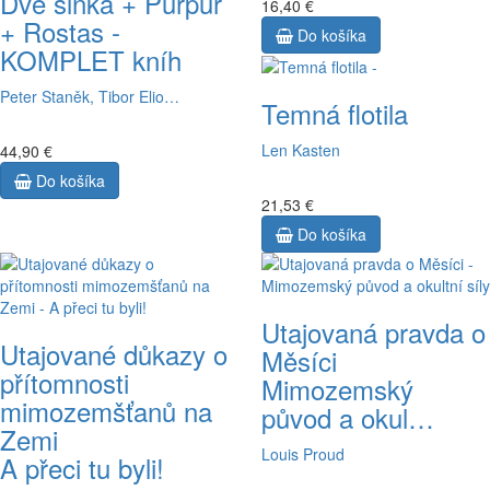
Dve slnká + Purpur
16,40 €
+ Rostas -
Do košíka
KOMPLET kníh
Peter Staněk, Tibor Elio…
Temná flotila
Len Kasten
44,90 €
Do košíka
21,53 €
Do košíka
Utajovaná pravda o
Utajované důkazy o
Měsíci
přítomnosti
Mimozemský
mimozemšťanů na
původ a okul…
Zemi
Louis Proud
A přeci tu byli!