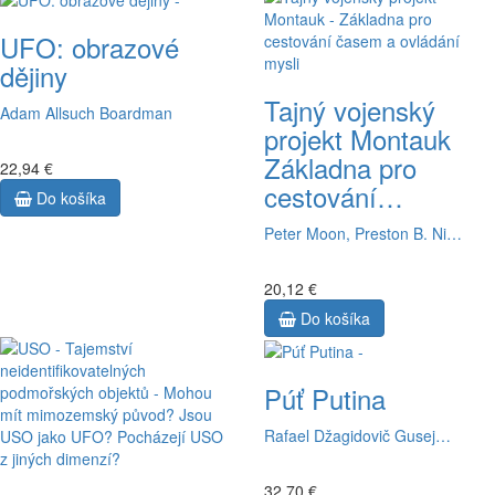
UFO: obrazové
dějiny
Tajný vojenský
Adam Allsuch Boardman
projekt Montauk
Základna pro
22,94 €
cestování…
Do košíka
Peter Moon, Preston B. Ni…
20,12 €
Do košíka
Púť Putina
Rafael Džagidovič Gusej…
32,70 €