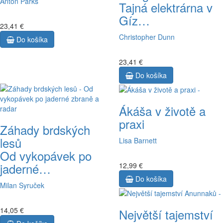
Anton Parks
Tajná elektrárna v
Gíz…
23,41 €
Christopher Dunn
Do košíka
23,41 €
Do košíka
Ákáša v životě a
praxi
Záhady brdských
lesů
Lisa Barnett
Od vykopávek po
jaderné…
12,99 €
Do košíka
Milan Syruček
14,05 €
Největší tajemství