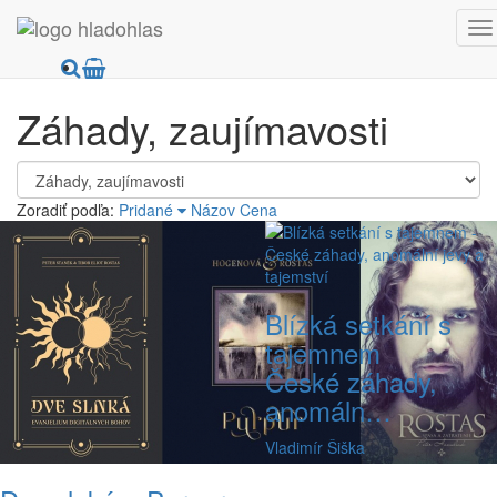
HladoHlas
Knihy
Náboženstvo a mytológia
Záhady, zaujímavosti
Záhady, zaujímavosti
Zoradiť podľa:
Pridané
Názov
Cena
Blízká setkání s
tajemnem
České záhady,
anomáln…
Vladimír Šiška