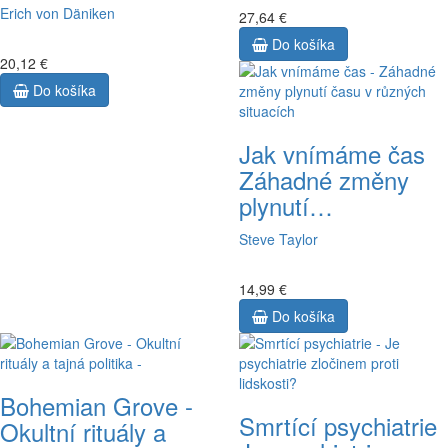
Erich von Däniken
27,64 €
Do košíka
20,12 €
Do košíka
Jak vnímáme čas
Záhadné změny
plynutí…
Steve Taylor
14,99 €
Do košíka
Bohemian Grove -
Smrtící psychiatrie
Okultní rituály a