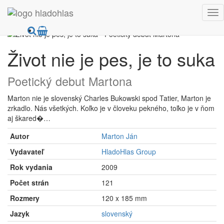
HladoHlas
Knihy
Poézia
Slovenská a česká poézia
Život nie je pes, je to suka
Poetický debut Martona
Marton nie je slovenský Charles Bukowski spod Tatier, Marton je
zrkadlo. Nás všetkých. Koľko je v človeku pekného, toľko je v ňom
aj škared�…
Autor
Marton Ján
Vydavateľ
HladoHlas Group
Rok vydania
2009
Počet strán
121
Rozmery
120 x 185 mm
Jazyk
slovenský