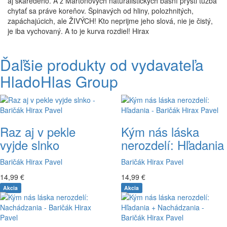
aj škaredého. A z Martonových naturalistických básní prýšti túžba
chytať sa práve koreňov. Špinavých od hliny, polozhnitých,
zapáchajúcich, ale ŽIVÝCH! Kto neprijme jeho slová, nie je čistý,
je iba vychovaný. A to je kurva rozdiel! Hirax
Ďaľšie produkty od vydavateľa
HladoHlas Group
Raz aj v pekle
Kým nás láska
vyjde slnko
nerozdelí: Hľadania
Baričák Hirax Pavel
Baričák Hirax Pavel
14,99 €
14,99 €
Akcia
Akcia