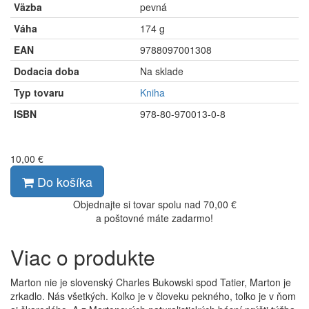
Väzba
pevná
Váha
174 g
EAN
9788097001308
Dodacia doba
Na sklade
Typ tovaru
Kniha
ISBN
978-80-970013-0-8
10,00 €
Do košíka
Objednajte si tovar spolu nad 70,00 €
a poštovné máte zadarmo!
Viac o produkte
Marton nie je slovenský Charles Bukowski spod Tatier, Marton je
zrkadlo. Nás všetkých. Koľko je v človeku pekného, toľko je v ňom