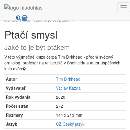
HladoHlas
Knihy
Prírodné vedy
Zoológia
Ptačí smysl
Jaké to je být ptákem
V této výjimečné knize čerpá Tim Birkhead - přední světový
ornitolog, profesor na univerzitě v Sheffieldu a autor úspěšných
knih ověn�…
Autor
Tim Birkhead
Vydavateľ
Václav Kazda
Rok vydania
2020
Počet strán
272
Rozmery
144 x 213 mm
Jazyk
CZ Český jazyk