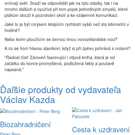
vnímají svět. Snaží se odpovědět jak na tyto otázky, tak i na
mnoho dalších a využívá při tom popis jednotlivých smyslů, které
ptákům slouží k poznávání okolí a ke vzájemné komunikaci.
Jaké to je být rorýsem létajícím rychlostí vyšší než sto kilometrů v
hodině?
Nebo kivim ploužícím se černou tmou novozélandské noci?
A co se honí hlavou slavíkovi, když si při zpěvu pohrává s notami?
"Radost číst! Zároveň fascinující i vtipná kniha, která je od
začátku do konce promyšlená, podložená fakty a poutavě
napsaná."
Ďaľšie produkty od vydavateľa
Václav Kazda
Biozahradničení
Cesta k uzdravení
Peter Berg