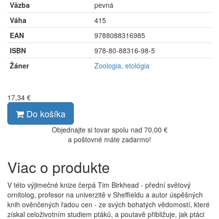
Väzba
pevná
Váha
415
EAN
9788088316985
ISBN
978-80-88316-98-5
Žáner
Zoologia, etológia
17,34 €
Do košíka
Objednajte si tovar spolu nad 70,00 €
a poštovné máte zadarmo!
Viac o produkte
V této výjimečné knize čerpá Tim Birkhead - přední světový
ornitolog, profesor na univerzitě v Sheffieldu a autor úspěšných
knih ověnčených řadou cen - ze svých bohatých vědomostí, které
získal celoživotním studiem ptáků, a poutavě přibližuje, jak ptáci