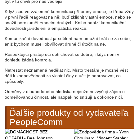
být v tu chvíli pro nás vedlejší.
Když jsou ve vzájemné komunikaci přítomny emoce, je třeba vždy
v první řadě reagovat na ně: buď zklidnit vlastní emoce, nebo se
snažit porozumět emocím druhých. Kniha nabízí komunikační
dovednosti já-sdělení a empatická reakce.
Komunikační dovednost já-sdělení nám umožní brát se za sebe,
aniž bychom museli obviňovat druhé či útočit na ně.
Respektující přístup učí děti chovat se dobře, i když není v
dohledu žádná kontrola.
Netrestat neznamená nedělat nic. Místo trestání je možné vést
děti k zodpovědnosti za vlastní činy a učit je napravovat, co
způsobily.
Odměny z dlouhodobého hlediska nejenže nezvyšují zájem o
odměňovanou činnost, ale naopak ho snižují a dokonce ničí.
Ďaľšie produkty od vydavateľa
PeopleComm