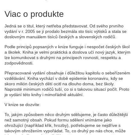
Viac o produkte
Jedná se o titul, který netřeba představovat. Od svého prvního
vydání v r. 2005 se jí prodalo bezmála sto tisíc výtisků a stala se
doslovným manuálem tisíců českých a slovenských rodičů.
Podle principů popsaných v knize funguje i nespočet českých škol
a školek. Kniha je velmi praktická a doslova učí nový jazyk, kterým
lze komunikovat s druhými na principech rovnosti, respektu a
zodpovědnosti.
Přepracované vydání obsahuje i důležitou kapitolu o sebeřízeném
vzdělávání. Kniha vychází v době epidemie koronaviru, kdy se
skoro milión českých dětí ocitl na dlouho doma, bez školy.
Naprosté minimum rodičů tuší, co si s takovou situací počít. Proto
je vydání této knihy i mimořádně aktuální.
V knize se dozvíte:
To, jakým způsobem něco druhým sdělujeme, je často důležitější
než samotný obsah. Pokud formu sdělení vnímáme jako
ohrožující (například křik, hrozby), potřebujeme se nejdříve s
takovým ohrožením vypořádat. To, co druhý po nás chce, může