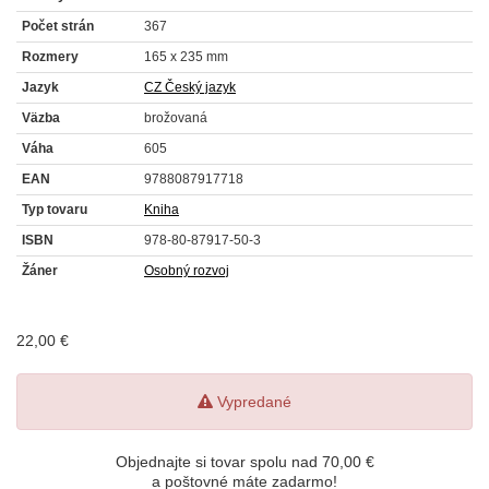
Počet strán
367
Rozmery
165 x 235 mm
Jazyk
CZ Český jazyk
Väzba
brožovaná
Váha
605
EAN
9788087917718
Typ tovaru
Kniha
ISBN
978-80-87917-50-3
Žáner
Osobný rozvoj
22,00 €
Vypredané
Objednajte si tovar spolu nad 70,00 €
a poštovné máte zadarmo!