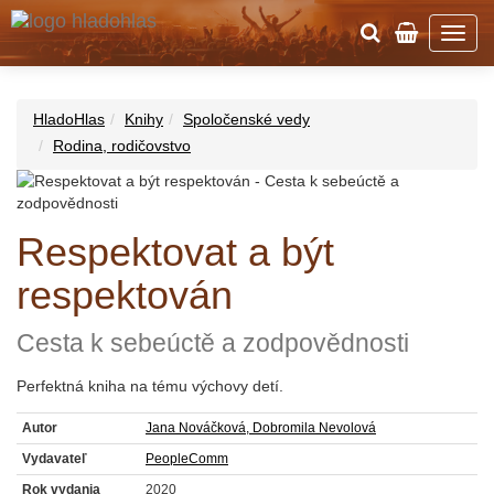
HladoHlas
Knihy
Spoločenské vedy
Rodina, rodičovstvo
Respektovat a být
respektován
Cesta k sebeúctě a zodpovědnosti
Perfektná kniha na tému výchovy detí.
Autor
Jana Nováčková, Dobromila Nevolová
Vydavateľ
PeopleComm
Rok vydania
2020