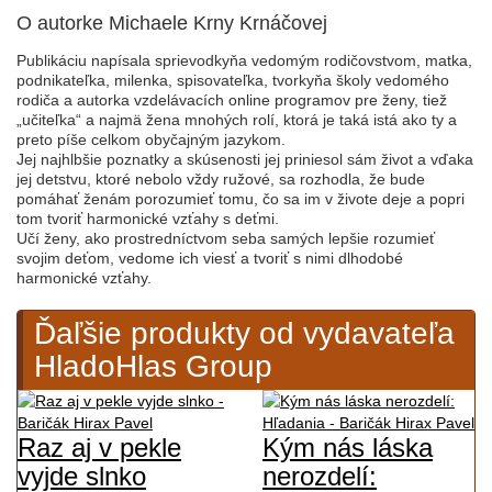
O autorke Michaele Krny Krnáčovej
Publikáciu napísala sprievodkyňa vedomým rodičovstvom, matka,
podnikateľka, milenka, spisovateľka, tvorkyňa školy vedomého
rodiča a autorka vzdelávacích online programov pre ženy, tiež
„učiteľka“ a najmä žena mnohých rolí, ktorá je taká istá ako ty a
preto píše celkom obyčajným jazykom.
Jej najhlbšie poznatky a skúsenosti jej priniesol sám život a vďaka
jej detstvu, ktoré nebolo vždy ružové, sa rozhodla, že bude
pomáhať ženám porozumieť tomu, čo sa im v živote deje a popri
tom tvoriť harmonické vzťahy s deťmi.
Učí ženy, ako prostredníctvom seba samých lepšie rozumieť
svojim deťom, vedome ich viesť a tvoriť s nimi dlhodobé
harmonické vzťahy.
Ďaľšie produkty od vydavateľa
HladoHlas Group
Raz aj v pekle
Kým nás láska
vyjde slnko
nerozdelí: