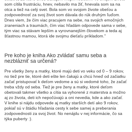
som cítila frustráciu, hnev, nebavilo ma žiť, hnevala som sa na
otca a tiež na celý svet. Bola som vo svojom živote obeťou a
zodpovednosť za svoj život som dávala do rúk druhým ľuďom.
Dnes viem, že čím viac pracujem na sebe, na svojich emočných
zraneniach a traumách, čím viac hľadám odpovede sama v sebe,
tým viac sa stávam lepším a vyrovnanejším človekom a teda aj
šťastnou mamou, ktorá ide svojmu dieťaťu príkladom."
Pre koho je kniha Ako zvládať samu seba a
nezblázniť sa určená?
Pre všetky ženy a matky, ktoré majú deti vo veku od 0 – 9 rokov,
no tiež pre tie, ktoré deti ešte len čakajú a chcú hneď od začiatku
začať pristupovať k deťom vedome a sú si vedomé toho, že začať
treba vždy od seba. Tiež je pre ženy a matky, ktoré deťom
obetovali takmer všetko a cítia sa vyhorené z materstva a možno
aj zo života, deti ich nepočúvajú a oni nevedia, kde a ako začať.
V knihe si nájdu odpovede aj matky starších detí ako 9 rokov,
pokiaľ sú v štádiu hľadania cesty k sebe samej a preberania
zodpovednosti za svoj život. No nenájdu v nej informácie, čo sa
týka puberty :).