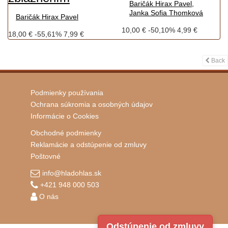
Baričák Hirax Pavel,
Janka Sofia Thomková
Baričák Hirax Pavel
10,00 €
-50,10%
4,99 €
18,00 €
-55,61%
7,99 €
Back
Podmienky používania
Ochrana súkromia a osobných údajov
Informácie o Cookies
Obchodné podmienky
Reklamácie a odstúpenie od zmluvy
Poštovné
info@hladohlas.sk
+421 948 000 503
O nás
Odstúpenie od zmluvy