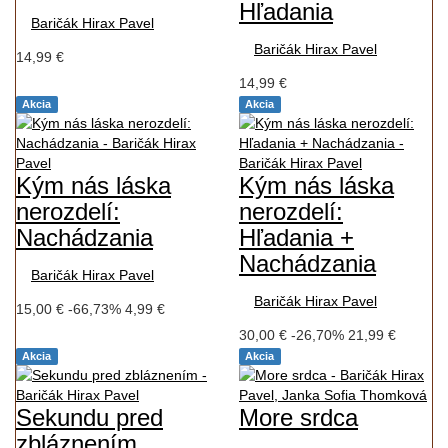
Hľadania
Baričák Hirax Pavel
Baričák Hirax Pavel
14,99 €
14,99 €
Akcia
Akcia
Kým nás láska
Kým nás láska
nerozdelí:
nerozdelí:
Nachádzania
Hľadania +
Nachádzania
Baričák Hirax Pavel
Baričák Hirax Pavel
15,00 €
-66,73%
4,99 €
30,00 €
-26,70%
21,99 €
Akcia
Akcia
Sekundu pred
More srdca
zbláznením