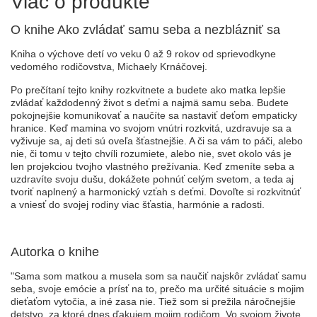
Viac o produkte
O knihe Ako zvládať samu seba a nezblázniť sa
Kniha o výchove detí vo veku 0 až 9 rokov od sprievodkyne
vedomého rodičovstva, Michaely Krnáčovej.
Po prečítaní tejto knihy rozkvitnete a budete ako matka lepšie
zvládať každodenný život s deťmi a najmä samu seba. Budete
pokojnejšie komunikovať a naučíte sa nastaviť deťom empaticky
hranice. Keď mamina vo svojom vnútri rozkvitá, uzdravuje sa a
vyživuje sa, aj deti sú oveľa šťastnejšie. A či sa vám to páči, alebo
nie, či tomu v tejto chvíli rozumiete, alebo nie, svet okolo vás je
len projekciou tvojho vlastného prežívania. Keď zmeníte seba a
uzdravíte svoju dušu, dokážete pohnúť celým svetom, a teda aj
tvoriť naplnený a harmonický vzťah s deťmi. Dovoľte si rozkvitnúť
a vniesť do svojej rodiny viac šťastia, harmónie a radosti.
Autorka o knihe
"Sama som matkou a musela som sa naučiť najskôr zvládať samu
seba, svoje emócie a prísť na to, prečo ma určité situácie s mojim
dieťaťom vytočia, a iné zasa nie. Tiež som si prežila náročnejšie
detstvo, za ktoré dnes ďakujem mojim rodičom. Vo svojom živote