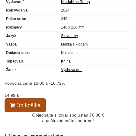
Vydavateľ
HladoHlas Group
Rok vydania
2024
Počet strán
240
Rozmery
148 x 210 mm
Jazyk
Slovenský
Väzba
Mäkká s klopami
Dodacia doba
Na sklade
Typ tovaru
Kniha
Žáner
Výchova detí
Pôvodná cena
18,00 €
-16,72%
14,99 €
Do košíka
Objednajte si tovar spolu nad 70,00 €
a poštovné máte zadarmo!