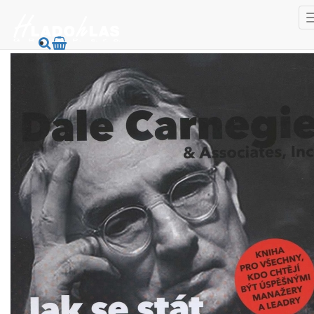
HladoHlas
Knihy
Spoločenské vedy
Rozvoj osobnosti, logika