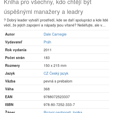
Kniha pro všechny, kdo chtějí být
úspěšnými manažery a leadry
? Dobrý leader vytváří prostředí, kde se daří spolupráci a kde lidé
vědí, že jejich zapojení a nápady jsou vítané? Nešéfujte, ale v…
Autor
Dale Carnegie
Vydavateľ
Práh
Rok vydania
2011
Počet strán
183
Rozmery
150 x 215 mm
Jazyk
CZ Český jazyk
Väzba
pevná s prebalom
Váha
368
EAN
9788072523337
ISBN
978-80-7252-333-7
Žáner
Rozvoj osobnosti, logika