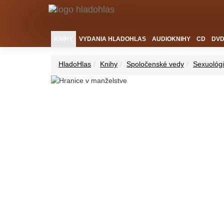
KNIHY
VYDANIA HLADOHLAS
AUDIOKNIHY
CD
DV
HladoHlas
Knihy
Spoločenské vedy
Sexuológ