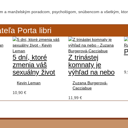
om a manželským poradcom, psychológom, snúbencom a všetkým, ktorý
eľa Porta libri
P
5 dní, ktoré
Z trinástej
zmenia váš
komnaty je
sexuálny život
výhľad na nebo
9,
Kevin Leman
Zuzana Burgerová-
Cacciabue
10,90 €
11,99 €