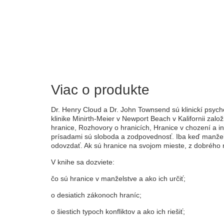
Viac o produkte
Dr. Henry Cloud a Dr. John Townsend sú klinickí psyc
klinike Minirth-Meier v Newport Beach v Kalifornii zal
hranice, Rozhovory o hranicích, Hranice v chození a in
prísadami sú sloboda a zodpovednosť. Iba keď manžel
odovzdať. Ak sú hranice na svojom mieste, z dobrého 
V knihe sa dozviete:
čo sú hranice v manželstve a ako ich určiť;
o desiatich zákonoch hraníc;
o šiestich typoch konfliktov a ako ich riešiť;