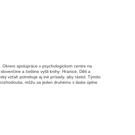
íh. Okrem spolupráce v psychologickom centre na
lovenčine a češtine vyšli knihy: Hranice, Děti a
ký vzťah potrebuje aj iné prísady, aby rástol. Týmito
 rozhodnutia, môžu sa jeden druhému v láske úplne