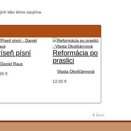
ch táto téma zaujíma.
íseň písní
Reformácia po
praslici
Daniel Raus
Vlasta Okoličányová
90 €
12,00 €
Back