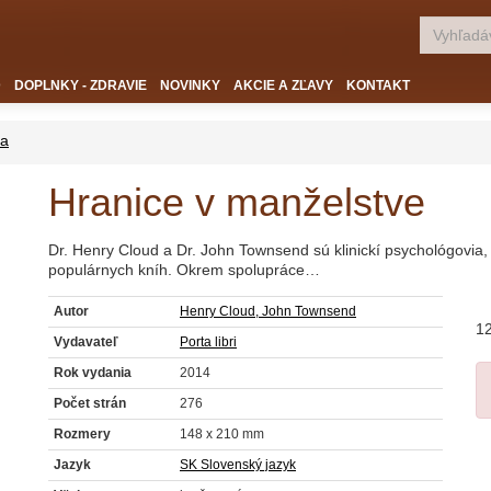
D
DOPLNKY - ZDRAVIE
NOVINKY
AKCIE A ZĽAVY
KONTAKT
ia
Hranice v manželstve
Dr. Henry Cloud a Dr. John Townsend sú klinickí psychológovia,
populárnych kníh. Okrem spolupráce…
Autor
Henry Cloud, John Townsend
12
Vydavateľ
Porta libri
Rok vydania
2014
Počet strán
276
Rozmery
148 x 210 mm
Jazyk
SK Slovenský jazyk