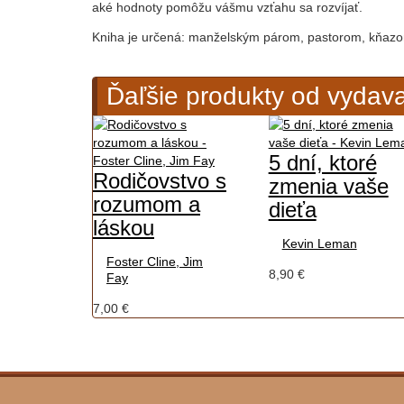
aké hodnoty pomôžu vášmu vzťahu sa rozvíjať.
Kniha je určená: manželským párom, pastorom, kňaz
Ďaľšie produkty od vydavat
5 dní, ktoré
Rodičovstvo s
zmenia vaše
rozumom a
dieťa
láskou
Kevin Leman
Foster Cline, Jim
8,90 €
Fay
7,00 €