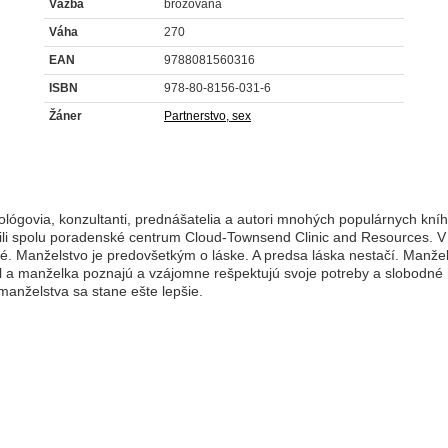
Väzba
brožovaná
Váha
270
EAN
9788081560316
ISBN
978-80-8156-031-6
Žáner
Partnerstvo, sex
hológovia, konzultanti, prednášatelia a autori mnohých populárnych kn
ožili spolu poradenské centrum Cloud-Townsend Clinic and Resources. V s
é. Manželstvo je predovšetkým o láske. A predsa láska nestačí. Manžels
 a manželka poznajú a vzájomne rešpektujú svoje potreby a slobodné
manželstva sa stane ešte lepšie.