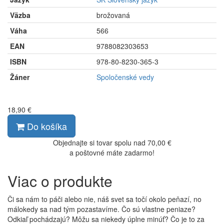
Väzba
brožovaná
Váha
566
EAN
9788082303653
ISBN
978-80-8230-365-3
Žáner
Spoločenské vedy
18,90 €
Do košíka
Objednajte si tovar spolu nad 70,00 €
a poštovné máte zadarmo!
Viac o produkte
Či sa nám to páči alebo nie, náš svet sa točí okolo peňazí, no
málokedy sa nad tým pozastavíme. Čo sú vlastne peniaze?
Odkiaľ pochádzajú? Môžu sa niekedy úplne minúť? Čo je to za