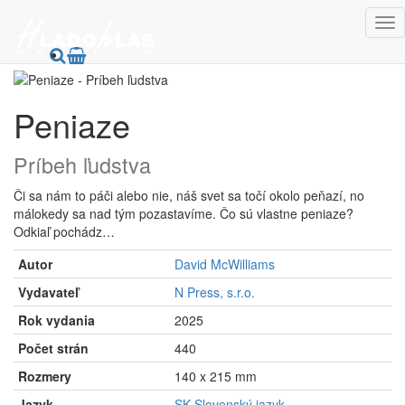
HladoHlas
Knihy
Spoločenské vedy
Spoločenské vedy iné
Peniaze
Príbeh ľudstva
Či sa nám to páči alebo nie, náš svet sa točí okolo peňazí, no
málokedy sa nad tým pozastavíme. Čo sú vlastne peniaze?
Odkiaľ pochádz…
Autor
David McWilliams
Vydavateľ
N Press, s.r.o.
Rok vydania
2025
Počet strán
440
Rozmery
140 x 215 mm
Jazyk
SK Slovenský jazyk