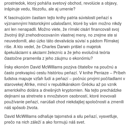
prostriedok, ktorý poháňa svetový obchod, revolúcie a objavy,
inšpiruje vedu, filozofiu, ale aj umenie?
K fascinujúcim častiam tejto knihy patria súvislosti peňazí s
významnými historickými udalosťami, ktoré by vám možno nikdy
ani len nenapadli. Možno viete, že rímski cisári financovali svoj
životný štýl znehodnocovaním vlastnej meny, no zrejme ste si
neuvedomili, ako úzko táto devalvácia súvisí s pádom Rímskej
ríše. A kto vedel, že Charles Darwin prišiel o majetok
špekuláciami s akciami železníc a že jeho evolučná teória
čiastočne pramenila z jeho záujmu o ekonómiu?
Írsky ekonóm David McWilliams pozýva čitateľov na poučnú a
často prekvapivú cestu históriou peňazí. V knihe Peniaze – Príbeh
ľudstva mapuje vzťah ľudí a peňazí – počnúc prvými počítadlami v
starovekej Afrike, mincí v republikánskom Grécku až po vznik
amerického dolára a dnešných kryptomien. Na tejto prechádzke
dejinami sa stretnete s množstvom osobností, ktoré inovovali
používanie peňazí, narúšali chod niekdajšej spoločnosti a zmenili
náš spôsob života.
David McWilliams odhaľuje tajomstvá a silu peňazí, vysvetľuje,
prečo na nich záleží a ako formujú náš svet.