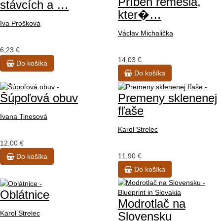
Příběh řemesla,
stávcích a …
kter�…
Iva Prošková
Václav Michalička
6,23 €
14,03 €
Do košíka
Do košíka
Šúpoľová obuv
Premeny sklenenej
fľaše
Ivana Tinesová
Karol Strelec
12,00 €
11,90 €
Do košíka
Do košíka
Oblátnice
Modrotlač na
Karol Strelec
Slovensku