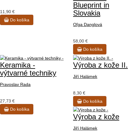
Blueprint in
Slovakia
11,90 €
Do košíka
Oľga Danglová
58,00 €
Do košíka
Keramika -
Výroba z kože II.
výtvarné techniky
Jiří Halámek
Pravoslav Rada
8,30 €
27,73 €
Do košíka
Do košíka
Výroba z kože
Jiří Halámek