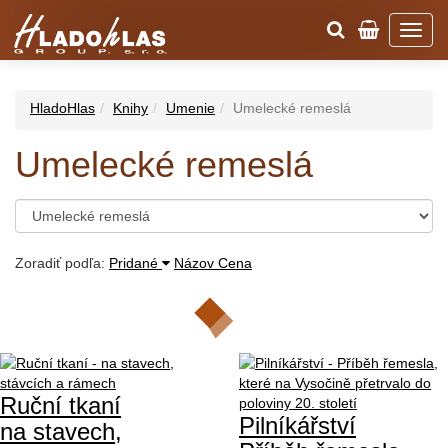
HladoHlas
Knihy
Umenie
Umelecké remeslá
Umelecké remeslá
Zoradiť podľa:
Pridané
Názov
Cena
Ruční tkaní
Pilníkářství
na stavech,