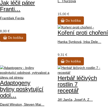
Ľ. Thurzová
Jak léčil páter
Franti…
15,00 €
František Ferda
Do košíka
8,00 €
Koření proti choření
Do košíka
Hanka Synková, Inka Dele…
9,31 €
Do košíka
Herbář léčivých
Adaptogeny
rostlin 7
byliny poskytující
receptář
odol…
Jiří Janča, Josef A. Z…
David Winston, Steven Mai…