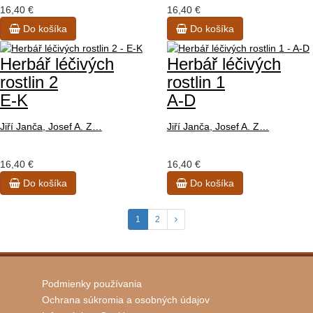
16,40 €
16,40 €
Do košíka
Do košíka
Herbář léčivých
Herbář léčivých
rostlin 2
rostlin 1
E-K
A-D
Jiří Janča, Josef A. Z…
Jiří Janča, Josef A. Z…
16,40 €
16,40 €
Do košíka
Do košíka
1
2
Podmienky používania
Ochrana súkromia a osobných údajov