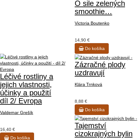
O sile zelených
smoothie…
Victoria Boutenko
14,90 €
Do košíka
Zázračné plody
uzdravují
Léčivé rostliny a
jejich vlastnosti,
Klára Trnková
účinky a použití
díl 2/ Evropa
8,88 €
Do košíka
Valdemar Grešík
Tajemství
16,40 €
cizokrajných bylin
Do košíka