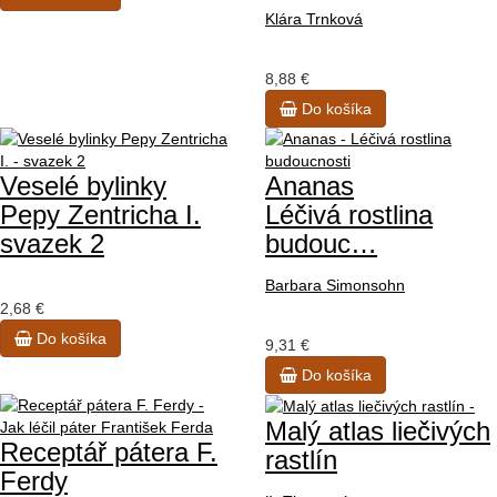
Klára Trnková
8,88 €
Do košíka
Veselé bylinky
Ananas
Pepy Zentricha I.
Léčivá rostlina
svazek 2
budouc…
Barbara Simonsohn
2,68 €
Do košíka
9,31 €
Do košíka
Malý atlas liečivých
Receptář pátera F.
rastlín
Ferdy