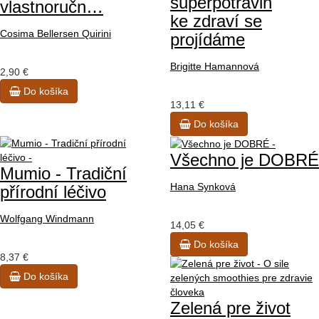
superpotravin
vlastnoručn…
ke zdraví se
Cosima Bellersen Quirini
projídáme
Brigitte Hamannová
2,90 €
Do košíka
13,11 €
Do košíka
Všechno je DOBRÉ
Mumio - Tradiční
Hana Synková
přírodní léčivo
Wolfgang Windmann
14,05 €
Do košíka
8,37 €
Do košíka
Zelená pre život