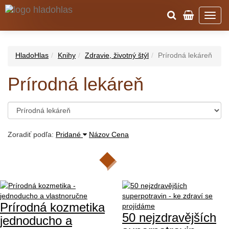
HladoHlas
Knihy
Zdravie, životný štýl
Prírodná lekáreň
Prírodná lekáreň
Zoradiť podľa:
Pridané
Názov
Cena
Prírodná kozmetika
50 nejzdravějších
jednoducho a