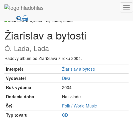
HladoHlas
CD
Hudobné
Žiarislav a bytosti
Ó, Lada, Lada
Radový album od ŽiariSlava z roku 2004.
Interprét
Žiarislav a bytosti
Vydavateľ
Diva
Rok vydania
2004
Dodacia doba
Na sklade
Štýl
Folk / World Music
Typ tovaru
CD