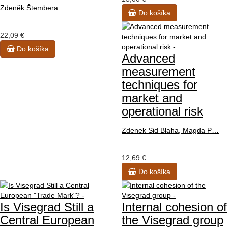
Zdeněk Štembera
Do košíka
22,09 €
Do košíka
Advanced
measurement
techniques for
market and
operational risk
Zdenek Sid Blaha, Magda P…
12,69 €
Do košíka
Is Visegrad Still a
Internal cohesion of
Central European
the Visegrad group