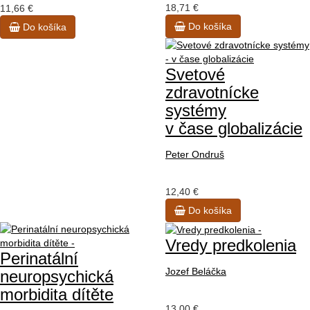
18,71 €
11,66 €
Do košíka
Do košíka
Svetové
zdravotnícke
systémy
v čase globalizácie
Peter Ondruš
12,40 €
Do košíka
Vredy predkolenia
Perinatální
Jozef Beláčka
neuropsychická
morbidita dítěte
13,00 €