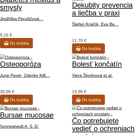
Dekubity prevencia
smysly
a liečba v praxi
Jindřiška Perušičová…
Štefan Krajčík, Eva Ba…
9,16 €
11,70 €
Do košíka
Do košíka
Osteoporóza
Bolesť končatín
Juraj Payer, Zdenko Killi…
Viera Štvrtinová et al.
30,00 €
19,90 €
Do košíka
Do košíka
Bursae mucosae
Čo potrebujete
Synnestvedt A. S. D.
vedieť o ochreniach