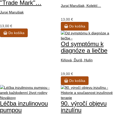
"Trade Mark"…
Juraj Marušiak, Kolektí…
Juraj Marušiak
13,00 €
13,00 €
Do košíka
Do košíka
Od symptómu k
diagnóze a liečbe
Kiňová, Ďuriš, Hulín
19,00 €
Do košíka
Léčba inzulinovou
90. výročí objevu
pumpou
inzulínu