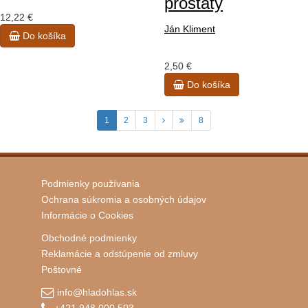
prostaty
12,22 €
Ján Kliment
Do košíka
2,50 €
Do košíka
1
2
3
8
Podmienky používania
Ochrana súkromia a osobných údajov
Informácie o Cookies
Obchodné podmienky
Reklamácie a odstúpenie od zmluvy
Poštovné
info@hladohlas.sk
+421 948 000 503