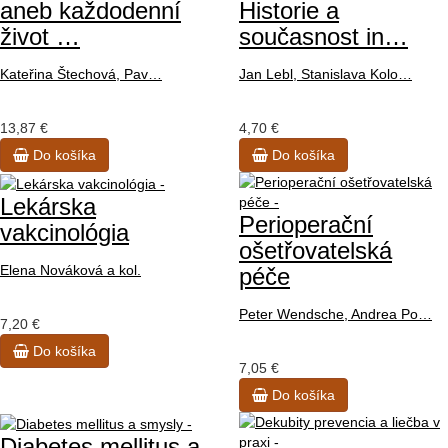
aneb každodenní
Historie a
život …
současnost in…
Kateřina Štechová, Pav…
Jan Lebl, Stanislava Kolo…
13,87 €
4,70 €
Do košíka
Do košíka
Lekárska
Perioperační
vakcinológia
ošetřovatelská
Elena Nováková a kol.
péče
Peter Wendsche, Andrea Po…
7,20 €
Do košíka
7,05 €
Do košíka
Diabetes mellitus a