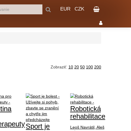
EUR
CZK
Zobraziť:
10
20
50
100
200
tina
Robotická
rehabilitace
terapeuty
Sport je
Leoš Navrátil, Aleš