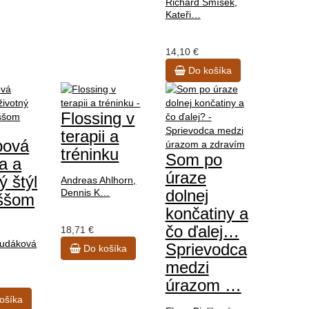
Richard Smíšek,
Kateři…
14,10 €
Do košíka
Flossing v
terapii a
bová
tréninku
Som po
ta a
úraze
ý štýl
Andreas Ahlhorn,
dolnej
Dennis K…
ššom
končatiny a
čo ďalej…
18,71 €
udáková
Sprievodca
Do košíka
medzi
úrazom …
ošíka