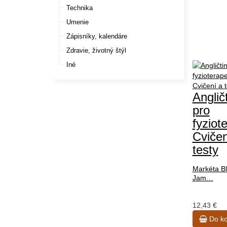
Technika
Umenie
Zápisníky, kalendáre
Zdravie, životný štýl
Iné
Anglič
pro
fyziot
Cvičen
testy
Markéta Bl
Jam…
12,43 €
Do ko