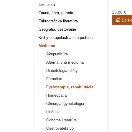
Ezoterika
13,80 €
Fauna, flóra, príroda
Do ko
Faktografická literatúra
Geografia, cestovanie
Knihy o kapelách a interpretoch
Medicína
Akupunktúra
Alternatívna medicína
Diabetológia, diéty
Farmácia
Fyzioterapia, rehabilitácia
Homeopatia
Chirurgia, gynekológia
Liečenie
Odborná literatúra
Ošetrovateľstvo