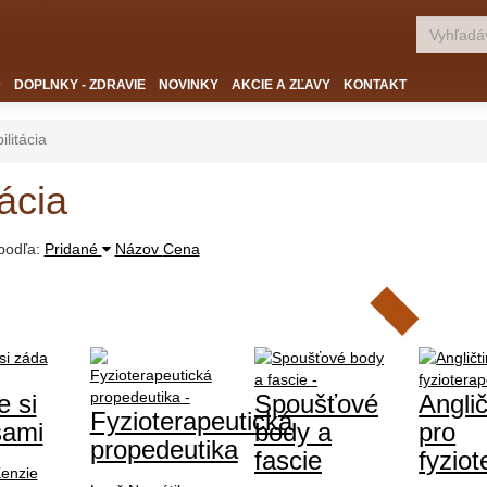
D
DOPLNKY - ZDRAVIE
NOVINKY
AKCIE A ZĽAVY
KONTAKT
ilitácia
tácia
 podľa:
Pridané
Názov
Cena
 si
Spoušťové
Anglič
Fyzioterapeutická
sami
body a
pro
propedeutika
fascie
fyzio
enzie