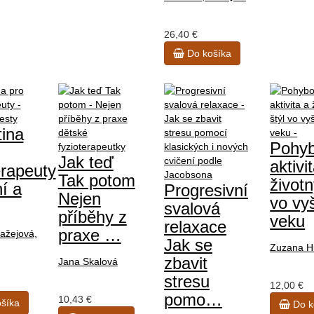
26,40 €
Do košíka
tina
Pohy
Jak teď
aktivi
erapeuty
Tak potom
životn
í a
Progresivní
Nejen
vo vy
svalová
příběhy z
veku
relaxace
praxe …
ažejová,
Jak se
Zuzana H
zbavit
Jana Skalová
stresu
12,00 €
pomo…
10,43 €
šíka
Do k