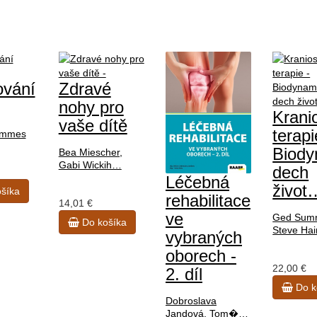
ování
Zdravé
nohy pro
Krani
vaše dítě
terapi
ömmes
Biody
Bea Miescher,
Gabi Wickih…
dech
Léčebná
život
šíka
rehabilitace
14,01 €
ve
Ged Sumn
Do košíka
Steve Ha
vybraných
oborech -
22,00 €
2. díl
Do k
Dobroslava
Jandová, Tom�…