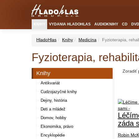
KNIHY
VYDANIA HLADOHLAS
AUDIOKNIHY
CD
DV
HladoHlas
Knihy
Medicína
Fyzioterapia, rehab
Fyzioterapia, rehabili
Zoradiť
Knihy
Antikvariát
Cudzojazyčné knihy
Dejiny, história
Deti a mládež
Léčíme
Domov, hobby
záda 
Ekonomika, právo
Robin McK
Encyklopédie