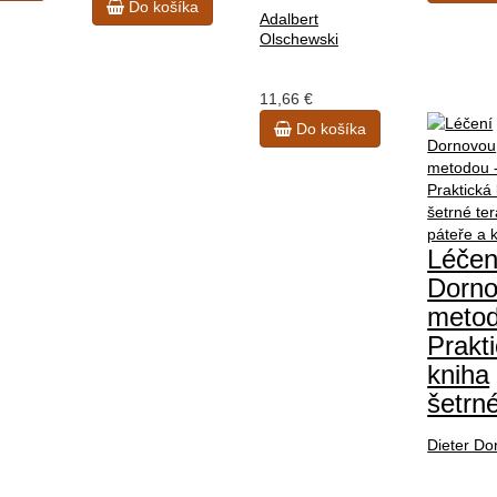
Do košíka
Adalbert
Olschewski
11,66 €
Do košíka
Léčen
Dorn
meto
Prakt
kniha
šetr
Dieter Do