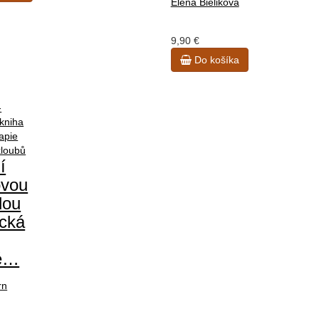
Elena Bieliková
9,90 €
Do košíka
í
ovou
dou
ická
né…
rn