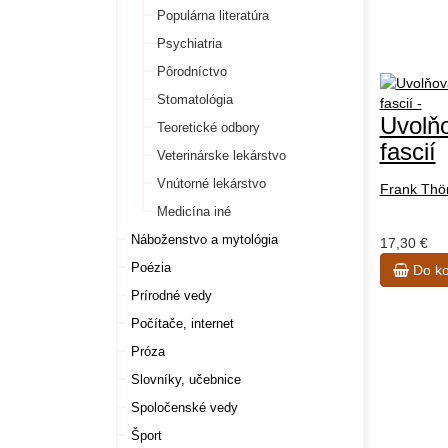
Populárna literatúra
Psychiatria
Pôrodníctvo
Stomatológia
Uvolň
Teoretické odbory
fascií
Veterinárske lekárstvo
Vnútorné lekárstvo
Frank Th
Medicína iné
Náboženstvo a mytológia
17,30 €
Poézia
Do ko
Prírodné vedy
Počítače, internet
Próza
Slovníky, učebnice
Spoločenské vedy
Šport