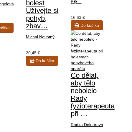
bolest
P�…
ogelová
Užívejte si
pohyb,
16,63 €
zbav…
Do košíka
ošíka
Michal Novotný
20,45 €
Do košíka
Co dělat,
aby tělo
nebolelo
Rady
fyzioterapeuta
při …
Radka Doktorová