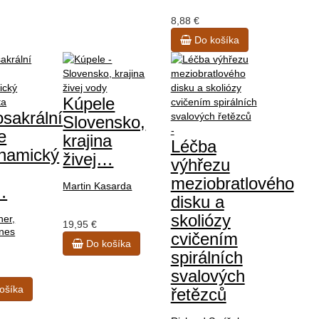
8,88 €
Do košíka
Kúpele
osakrální
Slovensko,
e
krajina
Léčba
namický
živej…
výhřezu
meziobratlového
Martin Kasarda
…
disku a
skoliózy
er,
19,95 €
ines
cvičením
Do košíka
spirálních
svalových
ošíka
řetězců