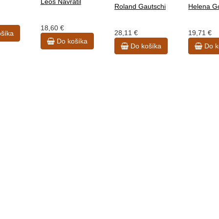
Leoš Navrátil
Roland Gautschi
Helena G
18,60 €
28,11 €
19,71 €
šíka
Do košíka
Do košíka
Do k