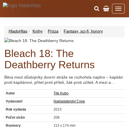
HladoHlas
Knihy
Próza
Fantasy, sci-fi, horory
Bleach 18: The
Deathberry Returns
Bitva mezi důstojníky dvorní stráže se rozhořela naplno – kapitán
proti kapitánovi, přítel proti příteli, žák proti učiteli. A mezi a…
Autor
Tite Kubo
Vydavateľ
Nakladatelství Crew
Rok vydania
2015
Počet strán
208
Rozmery
113 x 174 mm