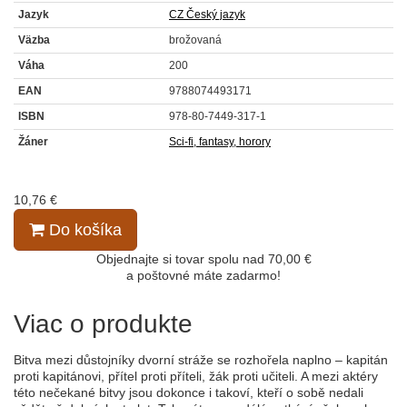
Jazyk
CZ Český jazyk
Väzba
brožovaná
Váha
200
EAN
9788074493171
ISBN
978-80-7449-317-1
Žáner
Sci-fi, fantasy, horory
10,76 €
Do košíka
Objednajte si tovar spolu nad 70,00 €
a poštovné máte zadarmo!
Viac o produkte
Bitva mezi důstojníky dvorní stráže se rozhořela naplno – kapitán
proti kapitánovi, přítel proti příteli, žák proti učiteli. A mezi aktéry
této nečekané bitvy jsou dokonce i takoví, kteří o sobě nedali