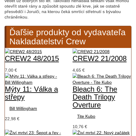
vědět už dobrých sto let. Takováto nenadálá setkání však mohou
otevřít staré rány a způsobit spoustu zlé krve, jak se ostatně
přesvědčí i Joruiči, na kterou čeká smrtící střetnutí s bývalou
chráněnkou.
Ďaľšie produkty od vydavateľa
Nakladatelství Crew
CREW2 48/2015
CREW2 21/2008
7,00 €
4,65 €
Mýty 11: Válka a
Bleach 6: The
střepy
Death Trilogy
Overture
Bill Willingham
Tite Kubo
22,98 €
10,76 €