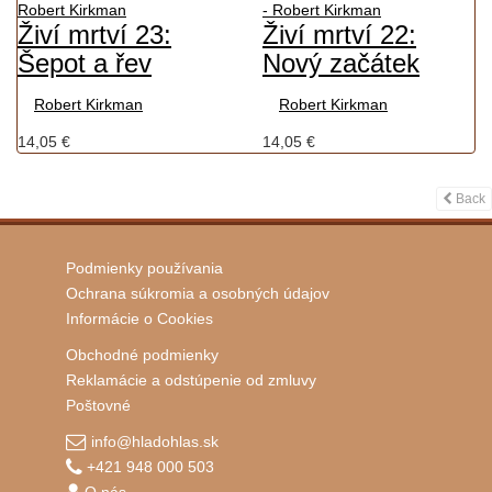
Živí mrtví 23:
Živí mrtví 22:
Šepot a řev
Nový začátek
Robert Kirkman
Robert Kirkman
14,05 €
14,05 €
Back
Podmienky používania
Ochrana súkromia a osobných údajov
Informácie o Cookies
Obchodné podmienky
Reklamácie a odstúpenie od zmluvy
Poštovné
info@hladohlas.sk
+421 948 000 503
O nás