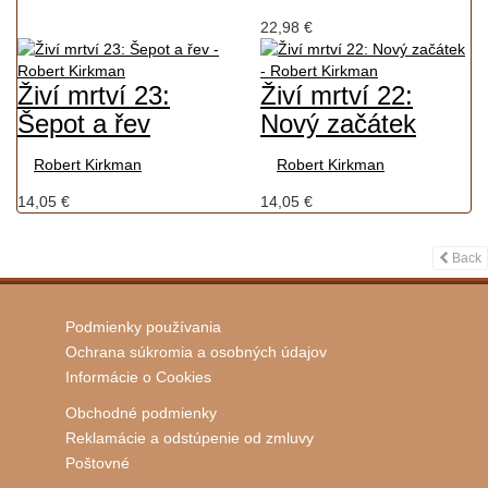
22,98 €
Živí mrtví 23:
Živí mrtví 22:
Šepot a řev
Nový začátek
Robert Kirkman
Robert Kirkman
14,05 €
14,05 €
Back
Podmienky používania
Ochrana súkromia a osobných údajov
Informácie o Cookies
Obchodné podmienky
Reklamácie a odstúpenie od zmluvy
Poštovné