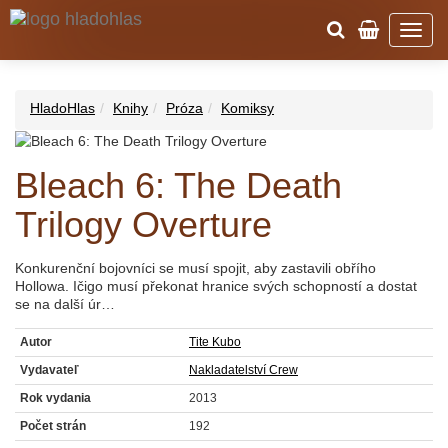
HladoHlas
Knihy
Próza
Komiksy
Bleach 6: The Death
Trilogy Overture
Konkurenční bojovníci se musí spojit, aby zastavili obřího
Hollowa. Ičigo musí překonat hranice svých schopností a dostat
se na další úr…
Autor
Tite Kubo
Vydavateľ
Nakladatelství Crew
Rok vydania
2013
Počet strán
192