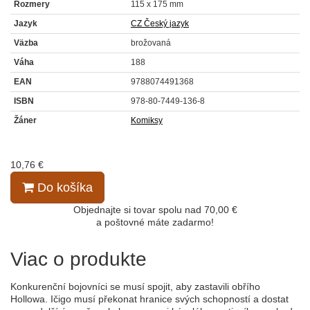
Rozmery
115 x 175 mm
Jazyk
CZ Český jazyk
Väzba
brožovaná
Váha
188
EAN
9788074491368
ISBN
978-80-7449-136-8
Žáner
Komiksy
10,76 €
Do košíka
Objednajte si tovar spolu nad 70,00 €
a poštovné máte zadarmo!
Viac o produkte
Konkurenční bojovníci se musí spojit, aby zastavili obřího
Hollowa. Ičigo musí překonat hranice svých schopností a dostat