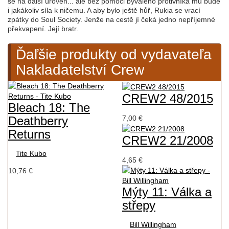
se na další úroveň... ale bez pomoci bývalého protivníka mu bude
i jakákoliv síla k ničemu. A aby bylo ještě hůř, Rukia se vrací
zpátky do Soul Society. Jenže na cestě jí čeká jedno nepříjemné
překvapení. Její bratr.
Ďaľšie produkty od vydavateľa
Nakladatelství Crew
CREW2 48/2015
Bleach 18: The
7,00 €
Deathberry
Returns
CREW2 21/2008
Tite Kubo
4,65 €
10,76 €
Mýty 11: Válka a
střepy
Bill Willingham