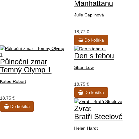
Manhattanu
Julie Caplinová
18,77 €
Do košíka
Den s tebou
Půlnoční zmar
Shari Low
Temný Olymp 1
Katee Robert
18,75 €
Do košíka
18,75 €
Do košíka
Zvrat
Bratři Steelové
Helen Hardt