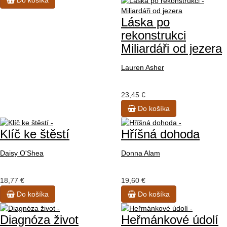
Láska po
rekonstrukci
Miliardáři od jezera
Lauren Asher
23,45 €
Do košíka
Klíč ke štěstí
Hříšná dohoda
Daisy O'Shea
Donna Alam
18,77 €
19,60 €
Do košíka
Do košíka
Diagnóza život
Heřmánkové údolí