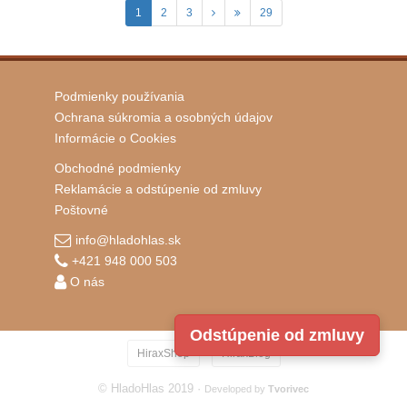
1
2
3
29
Podmienky používania
Ochrana súkromia a osobných údajov
Informácie o Cookies
Obchodné podmienky
Reklamácie a odstúpenie od zmluvy
Poštovné
info@hladohlas.sk
+421 948 000 503
O nás
Odstúpenie od zmluvy
·
HiraxShop
HiraxBlog
© HladoHlas 2019 ·
Developed by
Tvorivec