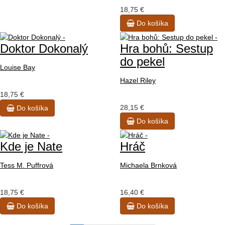
18,75 €
Do košíka
Doktor Dokonalý
Hra bohů: Sestup
do pekel
Louise Bay
Hazel Riley
18,75 €
28,15 €
Do košíka
Do košíka
Kde je Nate
Hráč
Tess M. Puffrová
Michaela Brnková
18,75 €
16,40 €
Do košíka
Do košíka