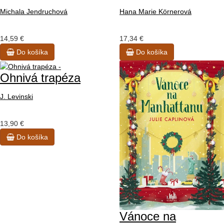
Michala Jendruchová
Hana Marie Körnerová
14,59 €
17,34 €
Do košíka
Do košíka
Ohnivá trapéza
J. Levinski
13,90 €
Do košíka
Vánoce na