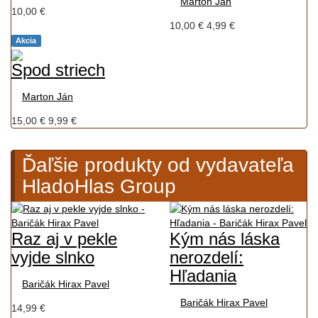
Marton Ján
10,00 €
10,00 €
4,99 €
Akcia
Spod striech
Marton Ján
15,00 €
9,99 €
Ďaľšie produkty od vydavateľa
HladoHlas Group
Raz aj v pekle
Kým nás láska
vyjde slnko
nerozdelí:
Hľadania
Baričák Hirax Pavel
Baričák Hirax Pavel
14,99 €