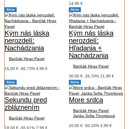
14,99 €
Akcia
Akcia
Kým nás láska
Kým nás láska
nerozdelí:
nerozdelí:
Nachádzania
Hľadania +
Nachádzania
Baričák Hirax Pavel
Baričák Hirax Pavel
15,00 €
-66,73%
4,99 €
30,00 €
-26,70%
21,99 €
Akcia
Akcia
Sekundu pred
More srdca
zbláznením
Baričák Hirax Pavel,
Janka Sofia Thomková
Baričák Hirax Pavel
10,00 €
-50,10%
4,99 €
18,00 €
-55,61%
7,99 €