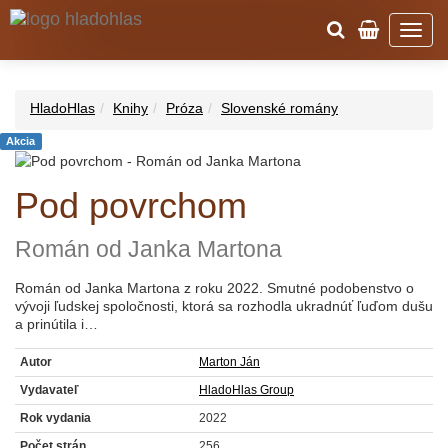
HladoHlas
Knihy
Próza
Slovenské romány
Akcia
Pod povrchom
Román od Janka Martona
Román od Janka Martona z roku 2022. Smutné podobenstvo o
vývoji ľudskej spoločnosti, ktorá sa rozhodla ukradnúť ľuďom dušu
a prinútila i…
Autor
Marton Ján
Vydavateľ
HladoHlas Group
Rok vydania
2022
Počet strán
256