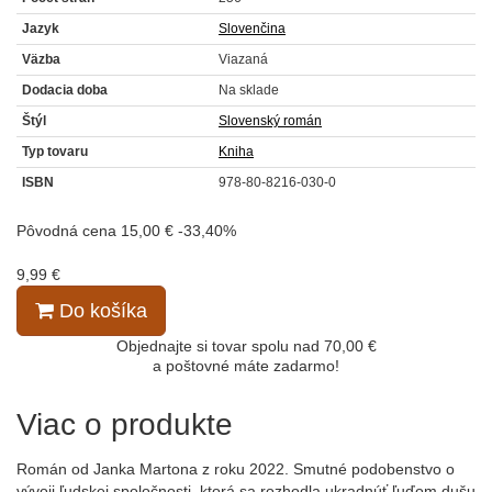
Jazyk
Slovenčina
Väzba
Viazaná
Dodacia doba
Na sklade
Štýl
Slovenský román
Typ tovaru
Kniha
ISBN
978-80-8216-030-0
Pôvodná cena
15,00 €
-33,40%
9,99 €
Do košíka
Objednajte si tovar spolu nad 70,00 €
a poštovné máte zadarmo!
Viac o produkte
Román od Janka Martona z roku 2022. Smutné podobenstvo o
vývoji ľudskej spoločnosti, ktorá sa rozhodla ukradnúť ľuďom dušu