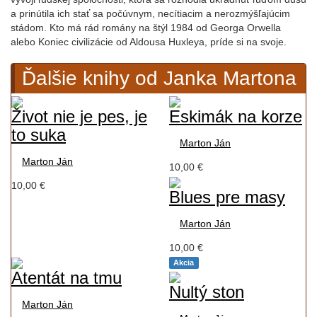
a prinútila ich stať sa počúvnym, necítiacim a nerozmýšľajúcim
stádom. Kto má rád romány na štýl 1984 od Georga Orwella
alebo Koniec civilizácie od Aldousa Huxleya, príde si na svoje.
Ďalšie knihy od Janka Martona
Život nie je pes, je
Eskimák na korze
to suka
Marton Ján
Marton Ján
10,00 €
10,00 €
Blues pre masy
Marton Ján
10,00 €
Akcia
Atentát na tmu
Nultý ston
Marton Ján