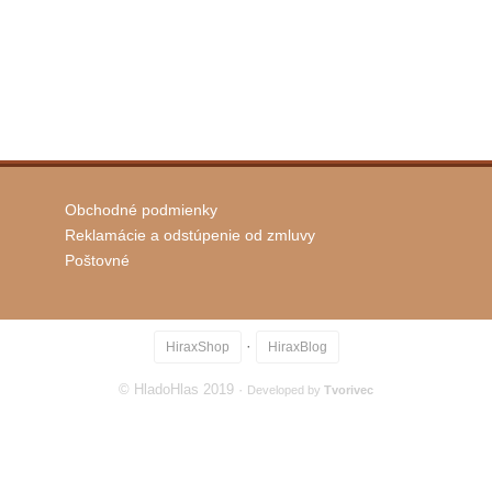
Obchodné podmienky
Reklamácie a odstúpenie od zmluvy
Poštovné
·
HiraxShop
HiraxBlog
© HladoHlas 2019 ·
Developed by
Tvorivec