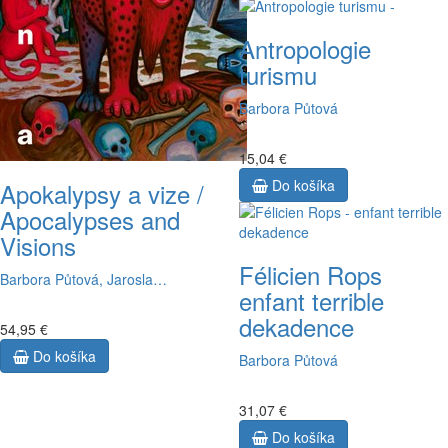
Antropologie
turismu
Barbora Půtová
15,04 €
Do košíka
Apokalypsy a vize /
Apocalypses and
Visions
Félicien Rops
Barbora Půtová, Jarosla…
enfant terrible
dekadence
54,95 €
Do košíka
Barbora Půtová
31,07 €
Do košíka