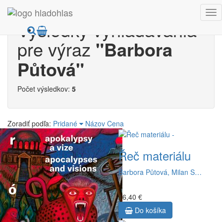
Výsledky vyhľadávania
pre výraz
"Barbora
Půtová"
Počet výsledkov:
5
Zoradiť podľa:
Pridané
Názov
Cena
Řeč materiálu
Barbora Půtová, Milan S…
16,40 €
Do košíka