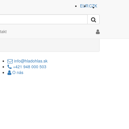
EUR
CZK
n, Ross
takt
info@hladohlas.sk
+421 948 000 503
O nás