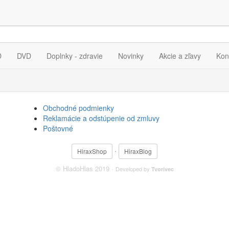
ia pre výraz
"Gary Chapma
D
DVD
Doplnky - zdravie
Novinky
Akcie a zľavy
Kon
Obchodné podmienky
Reklamácie a odstúpenie od zmluvy
Poštovné
·
HiraxShop
HiraxBlog
© HladoHlas 2019 ·
Developed by
Tvorivec