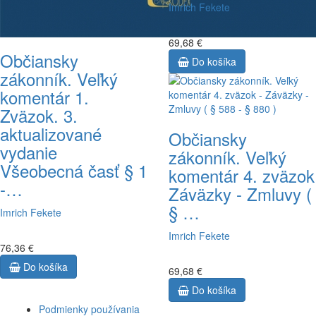
Imrich Fekete
69,68 €
Občiansky
Do košíka
zákonník. Veľký
komentár 1.
Zväzok. 3.
aktualizované
Občiansky
vydanie
zákonník. Veľký
Všeobecná časť § 1
komentár 4. zväzok
-…
Záväzky - Zmluvy (
§ …
Imrich Fekete
Imrich Fekete
76,36 €
Do košíka
69,68 €
Do košíka
Podmienky používania