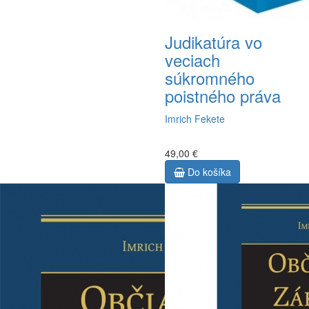
Judikatúra vo
veciach
súkromného
poistného práva
Imrich Fekete
49,00 €
Do košíka