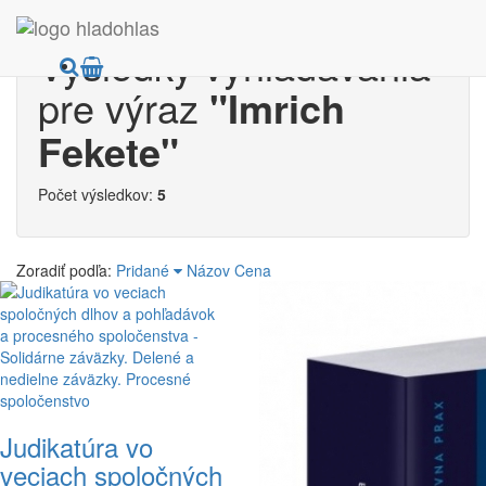
Výsledky vyhľadávania
pre výraz
"Imrich
Fekete"
Počet výsledkov:
5
Zoradiť podľa:
Pridané
Názov
Cena
Judikatúra vo
veciach spoločných