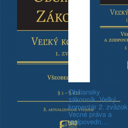
Občiansky
zákonník. Veľký
komentár 2. zväzok
Vecné práva a
zodpovedn…