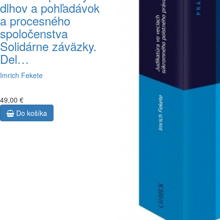
dlhov a pohľadávok
a procesného
spoločenstva
Solidárne záväzky.
Del…
Imrich Fekete
49,00 €
Do košíka