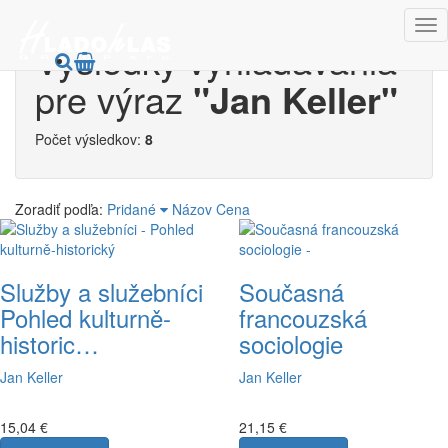
Výsledky vyhľadávania
pre výraz
"Jan Keller"
Počet výsledkov:
8
Zoradiť podľa:
Pridané
Názov
Cena
Služby a služebníci
Současná
Pohled kulturně-
francouzská
historic…
sociologie
Jan Keller
Jan Keller
15,04 €
21,15 €