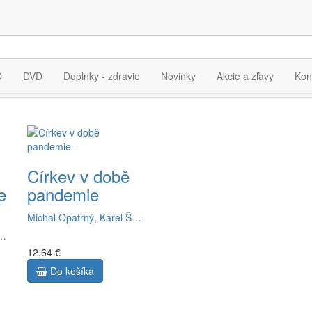
ia pre výraz
"Karel Šimr"
D
DVD
Doplnky - zdravie
Novinky
Akcie a zľavy
Kon
Církev v době
e
pandemie
Michal Opatrný, Karel Š…
r…
12,64 €
Do košíka