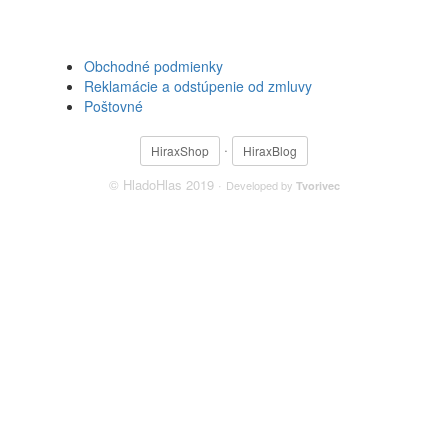
Obchodné podmienky
Reklamácie a odstúpenie od zmluvy
Poštovné
·
HiraxShop
HiraxBlog
© HladoHlas 2019 ·
Developed by
Tvorivec