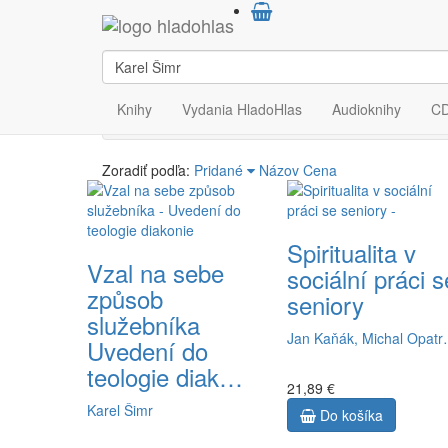
Výsledky vyhľadávan
Počet výsledkov:
3
Knihy
Vydania HladoHlas
Audioknihy
C
Zoradiť podľa:
Pridané
Názov
Cena
Spiritualita v
Vzal na sebe
sociální práci s
způsob
seniory
služebníka
Jan Kaňák, Michal Opat
Uvedení do
teologie diak…
21,89 €
Karel Šimr
Do košíka