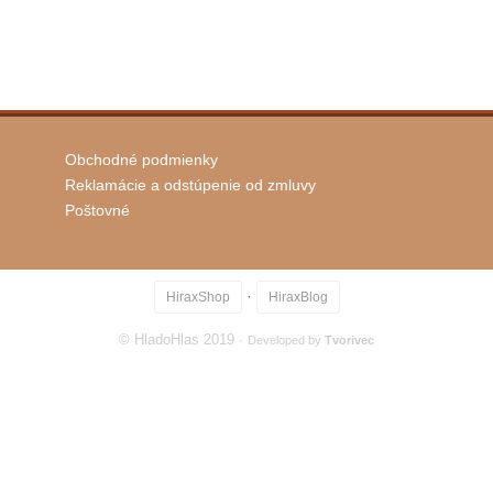
Obchodné podmienky
Reklamácie a odstúpenie od zmluvy
Poštovné
·
HiraxShop
HiraxBlog
© HladoHlas 2019 ·
Developed by
Tvorivec