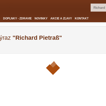
D
DOPLNKY - ZDRAVIE
NOVINKY
AKCIE A ZĽAVY
KONTAKT
výraz
"Richard Pietraß"