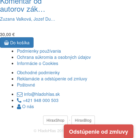
Komentár od
autorov zák…
Zuzana Valková, Jozef Du…
30,00 €
Do košíka
Podmienky používania
Ochrana súkromia a osobných údajov
Informácie o Cookies
Obchodné podmienky
Reklamácie a odstúpenie od zmluvy
Poštovné
info@hladohlas.sk
+421 948 000 503
O nás
·
HiraxShop
HiraxBlog
© HladoHlas 2019 ·
Odstúpenie od zmluvy
Developed by
Tvorivec