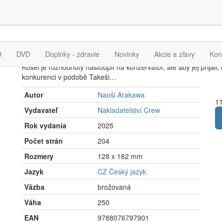
Tvá dubnová lež 10
D
DVD
Doplnky - zdravie
Novinky
Akcie a zľavy
Kon
Kósei je rozhodnutý nastoupit na konzervatoř, ale aby jej přijali
konkurenci v podobě Takeši…
Autor
Naoši Arakawa
11
Vydavateľ
Nakladatelství Crew
Rok vydania
2025
Počet strán
204
Rozmery
128 x 182 mm
Jazyk
CZ Český jazyk
Väzba
brožovaná
Váha
250
EAN
9788076797901