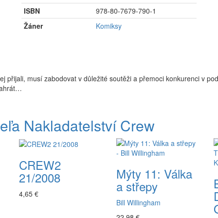
ISBN
978-80-7679-790-1
Žáner
Komiksy
jej přijali, musí zabodovat v důležité soutěži a přemoci konkurenci v p
zahrát…
eľa Nakladatelství Crew
CREW2
Mýty 11: Válka
21/2008
a střepy
4,65 €
Bill Willingham
22,98 €