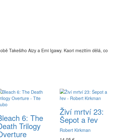
odobě Takešiho Aizy a Emi Igawy. Kaori mezitím dělá, co
Živí mrtví 23:
Bleach 6: The
Šepot a řev
Death Trilogy
Robert Kirkman
Overture
14,05 €