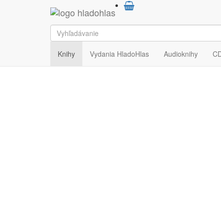
HladoHlas
Knihy
Próza
Komiksy
Knihy
Vydania HladoHlas
Audioknihy
C