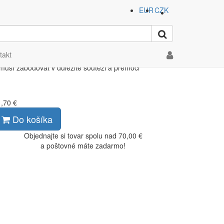
EUR
CZK
takt
, musí zabodovat v důležité soutěži a přemoci
,70 €
Do košíka
Objednajte si tovar spolu nad 70,00 €
a poštovné máte zadarmo!