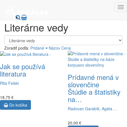
HladoHlas
Knihy
Spoločenské vedy
Literárne vedy
Literárne vedy
Zoradiť podľa:
Pridané
Názov
Cena
Jak se používá
literatura
Prídavné mená v
slovenčine
Rita Felski
Štúdie a štatistiky
na…
18,75 €
Do košíka
Radovan Garabík, Agáta …
20,00 €