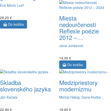
Eva Maria Luef
Miesta
28,20 €
nedourčenosti
Do košíka
Reflexie poézie
2012 –…
Jana Juhásová
14,00 €
Do košíka
Skladba
Medzipriestory
slovenského jazyka
modernizmu
Ján Kačala
Michal Habaj, Dana Hučko…
22,90 €
18,65 €