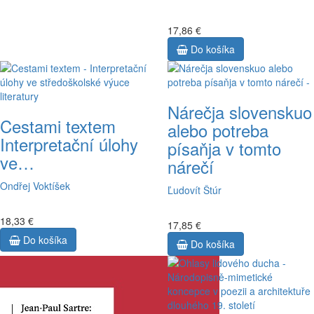
17,86 €
Do košíka
Nárečja slovenskuo
Cestami textem
alebo potreba
Interpretační úlohy
písaňja v tomto
ve…
nárečí
Ondřej Voktíšek
Ľudovít Štúr
18,33 €
17,85 €
Do košíka
Do košíka