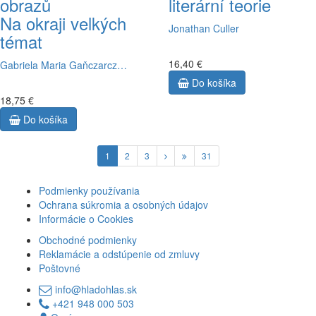
obrazů
literární teorie
Na okraji velkých
Jonathan Culler
témat
16,40 €
Gabriela Maria Gaňczarcz…
Do košíka
18,75 €
Do košíka
1
2
3
31
Podmienky používania
Ochrana súkromia a osobných údajov
Informácie o Cookies
Obchodné podmienky
Reklamácie a odstúpenie od zmluvy
Poštovné
info@hladohlas.sk
+421 948 000 503