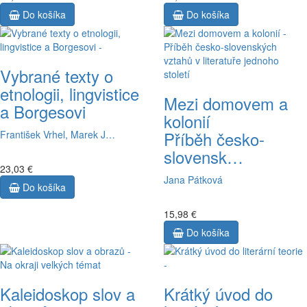
Do košíka
Do košíka
Vybrané texty o
etnologii, lingvistice
Mezi domovem a
a Borgesovi
kolonií
Příběh česko-
František Vrhel, Marek J…
slovensk…
23,03 €
Jana Pátková
Do košíka
15,98 €
Do košíka
Kaleidoskop slov a
Krátký úvod do