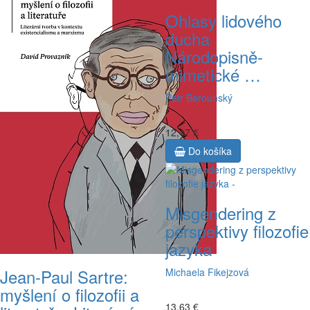
Ohlasy lidového
ducha
Národopisně-
mimetické …
Petr Berounský
12,17 €
Do košíka
Misgendering z
perspektivy filozofie
jazyka
Jean-Paul Sartre:
Michaela Fikejzová
myšlení o filozofii a
13,63 €