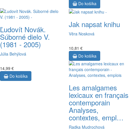
Do košíka
Jak napsat knihu
Ľudovít Novák.
Věra Nosková
Súborné dielo V.
(1981 - 2005)
10,81 €
Júlia Behýlová
Do košíka
14,99 €
Do košíka
Les amalgames
lexicaux en français
contemporain
Analyses,
contextes, empl…
Radka Mudrochová