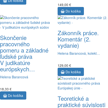
Do košíka
149,00 €
Do košíka
Zákonník práce.
Skončenie
Komentár (2.
pracovného
vydanie)
pomeru a základné
Helena Barancová, kolekt…
ľudské práva
V judikatúre
129,00 €
európskych…
Do košíka
Helena Barancová
18,33 €
Do košíka
Teoretické a
praktické súvislosti