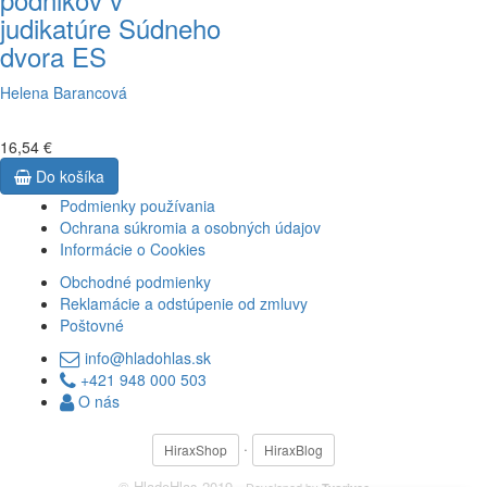
judikatúre Súdneho
dvora ES
Helena Barancová
16,54 €
Do košíka
Podmienky používania
Ochrana súkromia a osobných údajov
Informácie o Cookies
Obchodné podmienky
Reklamácie a odstúpenie od zmluvy
Poštovné
info@hladohlas.sk
+421 948 000 503
O nás
·
HiraxShop
HiraxBlog
© HladoHlas 2019 ·