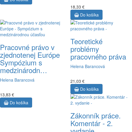
18,33 €
Do košíka
Teoretické
Pracovné právo v
problémy
zjednotenej Európe
pracovného práva
Sympózium s
Helena Barancová
medzinárodn…
Helena Barancová
21,03 €
Do košíka
13,83 €
Do košíka
Zákonník práce.
Komentár - 2.
vydanie