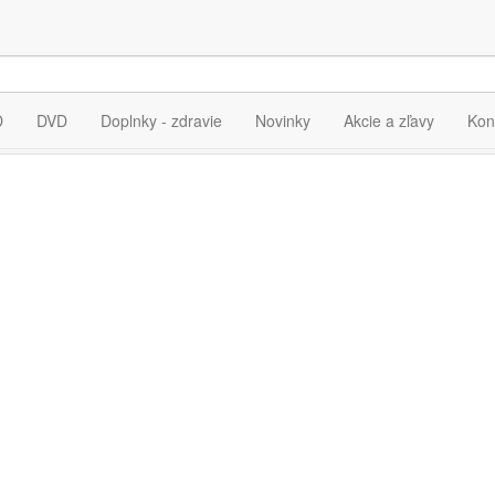
ia pre výraz
"Lea Victory"
D
DVD
Doplnky - zdravie
Novinky
Akcie a zľavy
Kon