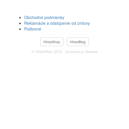
Obchodné podmienky
Reklamácie a odstúpenie od zmluvy
Poštovné
·
HiraxShop
HiraxBlog
© HladoHlas 2019 ·
Developed by
Tvorivec