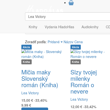
Výsledky vyhľadávan
Počet výsledkov:
2
Knihy
Vydania HladoHlas
Audioknihy
C
Zoradiť podľa:
Pridané
Názov
Cena
Akcia
Akcia
Kniha
Kniha
Mlčia maky
Slzy tvojej
Slovenský
milenky
román (Kniha)
Román o
nevere
Lea Victory
Lea Victory
15,00 €
-33,40%
9,99 €
12,00 €
-33,42%