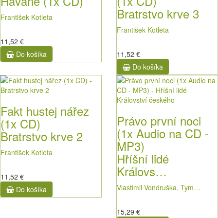
Havaně (1x CD)
(1x CD)
Bratrstvo krve 3
František Kotleta
František Kotleta
11,52 €
Do košíka
11,52 €
Do košíka
Fakt hustej nářez
Právo první noci
(1x CD)
(1x Audio na CD -
Bratrstvo krve 2
MP3)
František Kotleta
Hříšní lidé
Královs…
11,52 €
Vlastimil Vondruška, Tym…
Do košíka
15,29 €