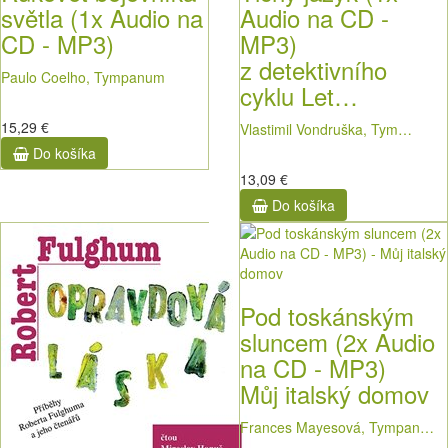
světla (1x Audio na
Audio na CD -
CD - MP3)
MP3)
z detektivního
Paulo Coelho, Tympanum
cyklu Let…
15,29 €
Vlastimil Vondruška, Tym…
Do košíka
13,09 €
Do košíka
Pod toskánským
sluncem (2x Audio
na CD - MP3)
Můj italský domov
Frances Mayesová, Tympan…