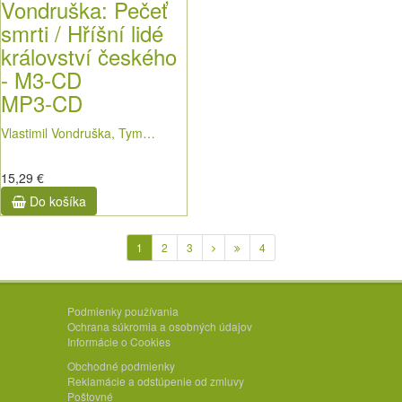
Vondruška: Pečeť
smrti / Hříšní lidé
království českého
- M3-CD
MP3-CD
Vlastimil Vondruška, Tym…
15,29 €
Do košíka
1
2
3
4
Podmienky používania
Ochrana súkromia a osobných údajov
Informácie o Cookies
Obchodné podmienky
Reklamácie a odstúpenie od zmluvy
Poštovné