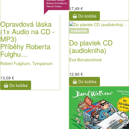
17,49 €
Do košíka
Opravdová láska
(1x Audio na CD -
Audiokniha
MP3)
Do plaviek CD
Příběhy Roberta
(audiokniha)
Fulghu…
Eva Borušovičová
Robert Fulghum, Tympanum
12,90 €
13,09 €
Do košíka
Do košíka