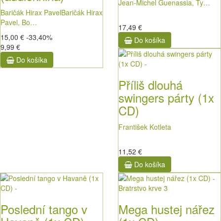
Jean-Michel Guenassia, Ty…
Baričák Hirax Pavel
Baričák Hirax
Pavel, Bo…
17,49 €
15,00 €
-33,40%
Do košíka
9,99 €
Do košíka
Příliš dlouhá
swingers párty (1x
CD)
František Kotleta
11,52 €
Do košíka
Poslední tango v
Mega hustej nářez