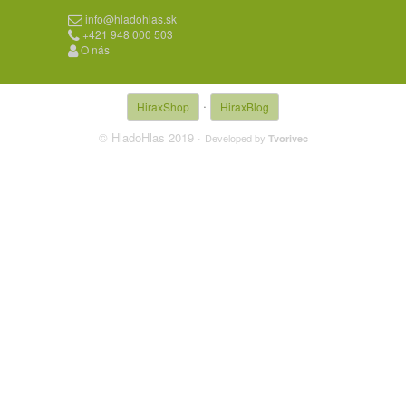
info@hladohlas.sk
+421 948 000 503
O nás
·
HiraxShop
HiraxBlog
© HladoHlas 2019 ·
Developed by
Tvorivec