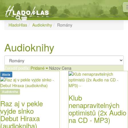
Romány
HladoHlas
Audioknihy
Romány
Audioknihy
Zoradiť podľa:
Pridané
Názov
Cena
Akcia
Audiokniha
Klub
Raz aj v pekle
nenapravitelných
vyjde slnko
optimistů (2x Audio
Debut Hiraxa
na CD - MP3)
(audiokniha)