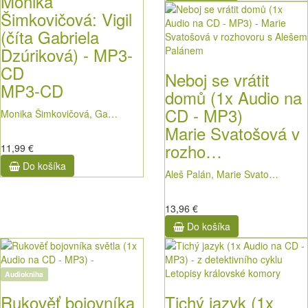
Monika
Šimkovičová: Vigil
(číta Gabriela
Dzúriková) - MP3-
CD
Neboj se vrátit
MP3-CD
domů (1x Audio na
CD - MP3)
Monika Šimkovičová, Ga…
Marie Svatošová v
rozho…
11,99 €
Do košíka
Aleš Palán, Marie Svato…
13,96 €
Do košíka
Audiokniha
Rukověť bojovníka
Tichý jazyk (1x