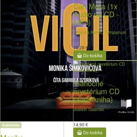
Cari Mora (1x
Audio na CD -
MP3)
Thomas Harris, Tympanum
15,29 €
Do košíka
Vianočné
mystérium CD
(audiokniha)
Jostein Gaarder
14,90 €
Audiokniha
Do košíka