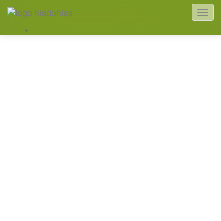
Akcia vydavateľstva
HladoHlas
Výborné čítanie a kvalitné knihy v akciovej zľave z knižného
vydavateľstva HladoHlas.
Zoradiť podľa:
Pridané
Názov
Cena
Akcia
Akcia
Kniha
TEOM
Nový Hiraxov
román (Kni…
Baričák Hirax Pavel
18,00 €
-50,06%
8,99 €