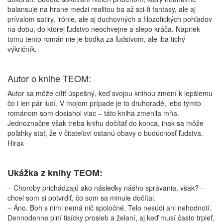
balansuje na hrane medzi realitou ba až sci-fi fantasy, ale aj
prívalom satiry, irónie, ale aj duchovných a filozofických pohľadov
na dobu, do ktorej ľudstvo neochvejne a slepo kráča. Napriek
tomu tento román nie je bodka za ľudstvom, ale iba tichý
výkričník.
Autor o knihe TEOM:
Autor sa môže cítiť úspešný, keď svojou knihou zmení k lepšiemu
čo i len pár ľudí. V mojom prípade je to druhoradé, lebo týmto
románom som dosiahol viac – táto kniha zmenila mňa.
Jednoznačne však treba knihu dočítať do konca, inak sa môže
poľahky stať, že v čitateľovi ostanú obavy o budúcnosť ľudstva.
Hirax
Ukážka z knihy TEOM:
– Choroby prichádzajú ako následky nášho správania, však? –
chcel som si potvrdiť, čo som sa minule dočítal.
– Áno. Boh s nimi nemá nič spoločné. Telo nesúdi ani nehodnotí.
Dennodenne plní tisícky prosieb a želaní, aj keď musí často trpieť.