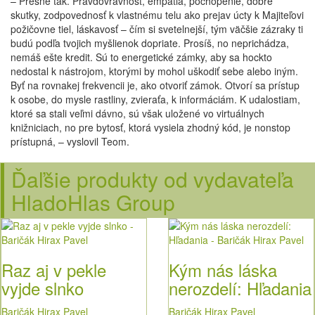
– Presne tak. Pravdovravnosť, empatia, pochopenie, dobré
skutky, zodpovednosť k vlastnému telu ako prejav úcty k Majiteľovi
požičovne tiel, láskavosť – čím si svetelnejší, tým väčšie zázraky ti
budú podľa tvojich myšlienok dopriate. Prosíš, no neprichádza,
nemáš ešte kredit. Sú to energetické zámky, aby sa hockto
nedostal k nástrojom, ktorými by mohol uškodiť sebe alebo iným.
Byť na rovnakej frekvencii je, ako otvoriť zámok. Otvorí sa prístup
k osobe, do mysle rastliny, zvieraťa, k informáciám. K udalostiam,
ktoré sa stali veľmi dávno, sú však uložené vo virtuálnych
knižniciach, no pre bytosť, ktorá vysiela zhodný kód, je nonstop
prístupná, – vyslovil Teom.
Ďaľšie produkty od vydavateľa
HladoHlas Group
Raz aj v pekle
Kým nás láska
vyjde slnko
nerozdelí: Hľadania
Baričák Hirax Pavel
Baričák Hirax Pavel