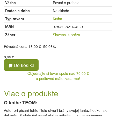
Väzba
Pevná s prebalom
Dodacia doba
Na sklade
Typ tovaru
Kniha
ISBN
978-80-8216-40-9
Žáner
Slovenská próza
Pôvodná cena
18,00 €
-50,06%
8,99 €
Do košíka
Objednajte si tovar spolu nad 70,00 €
a poštovné máte zadarmo!
Viac o produkte
O knihe TEOM:
Autor pri písaní tohto titulu otvoril brány svojej fantázii dokonalo
dokorán. Budete šokovaní nielen príbehom, ktorý neúnavne