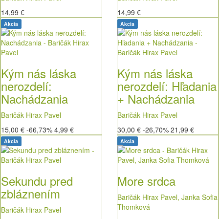
14,99 €
14,99 €
Akcia
Akcia
Kým nás láska
Kým nás láska
nerozdelí:
nerozdelí: Hľadania
Nachádzania
+ Nachádzania
Baričák Hirax Pavel
Baričák Hirax Pavel
15,00 €
-66,73%
4,99 €
30,00 €
-26,70%
21,99 €
Akcia
Akcia
Sekundu pred
More srdca
zbláznením
Baričák Hirax Pavel, Janka Sofia
Thomková
Baričák Hirax Pavel