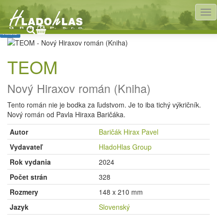
HladoHlas
Knihy
Próza
Slovenské romány
Akcia
TEOM
Nový Hiraxov román (Kniha)
Tento román nie je bodka za ľudstvom. Je to iba tichý výkričník.
Nový román od Pavla Hiraxa Baričáka.
Autor
Baričák Hirax Pavel
Vydavateľ
HladoHlas Group
Rok vydania
2024
Počet strán
328
Rozmery
148 x 210 mm
Jazyk
Slovenský