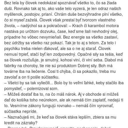
Bez tela by človek nedokázal spoznávať všetko to, čo sa žiada
duši. Rovnako tak aj to, ako vaše telo vyzerá, je len odraz našich
myšlienok, postojov, prianí. Chrám duše bezvýhradne plní všetko,
čo si myseľ zaželá. Človek však prestal byť tvorcom vlastného
života, – nadýchol sa a pokračoval: – Krach či karambol motora
nastáva po určitom dozvuku, čase, keď sme liali nevhodný olej,
prípadne ho vôbec nevymieňali. Bez energie sa všetko zastaví,
bez údržby sa všetko raz pokazí. Tak je to aj s telom. Za telo i
psychiku treba nielen ďakovať, ale sa o ne aj starať. Človek
nemusí trpieť, stačí byť len zodpovedný. Opačné sily sa tešia, keď
sa človek rozčuľuje, je smutný, kohosi viní, či viní seba. Diabol má
fabriky na choroby, tie nie sú produktom Dobrej sily. Boh má
továrne iba na liečenie. Čosi ti chýba, či sa pokazilo, treba mu
zavolať a on ti pošle súčiastku.
– Všetci by sa tak vyliečili... Bolo by to veľmi ľahké, keby stačilo iba
pomyslieť, – polemizoval som.
– Môžeš dostať iba to, na čo máš nárok. Aj v obchode si môžeš
dať do košíka toho neúrekom, ale ak nemáš čím zaplatiť, nedajú ti
to. Vesmírne zákony fungujú rovnako – nemáš čím vyrovnať,
súčiastka nepríde.
– Naznačuješ mi, že keď sa človek stáva lepším, zbiera sa mu
kredit na zázraky?