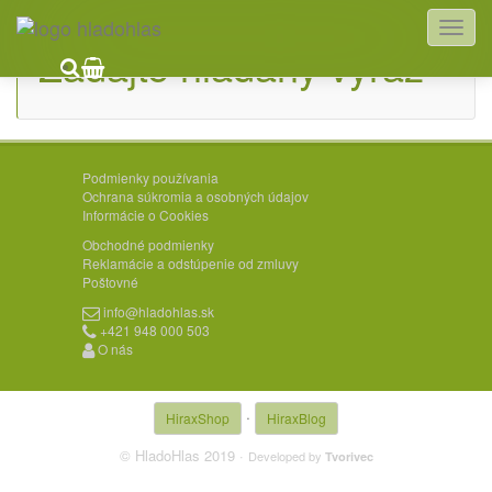
Zadajte hľadaný výraz
Podmienky používania
Ochrana súkromia a osobných údajov
Informácie o Cookies
Obchodné podmienky
Reklamácie a odstúpenie od zmluvy
Poštovné
info@hladohlas.sk
+421 948 000 503
O nás
·
HiraxShop
HiraxBlog
© HladoHlas 2019 ·
Developed by
Tvorivec