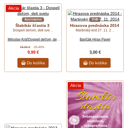
Akcia
Audiokniha
DVD
Šlabikár šťastia 3
Hiraxova prednáska 2014
Dospelí deťom, deti sve…
Martinský krst 27. 11. 2…
Miloslav Kráľ
Dospelí deťom, deti
Baričák Hirax Pavel
sve…
15,00 €
-33,40%
9,99 €
3,00 €
Do košíka
Do košíka
Akcia