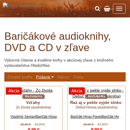
Baričákové audioknihy,
DVD a CD v zľave
Výborné čítanie a kvalitné knihy v akciovej zľave z knižného
vydavateľstva HladoHlas.
Zoradiť podľa:
Pridané
Názov
Cena
Akcia
Akcia
Audiokniha
Audiokniha
Vzťahy
Raz aj v pekle vyjde slnko
Zo života (audiokniha)
Debut Hiraxa (audiokniha)
Vladimír Seman
Baričák Hirax
Baričák Hirax Pavel
Baričák Hirax
Pavel
Pavel, Bo…
15,00 €
-33,40%
15,00 €
-33,40%
9,99 €
9,99 €