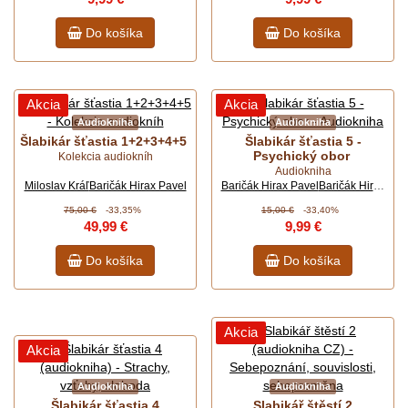
Do košíka
Do košíka
Akcia
Akcia
Audiokniha
Audiokniha
Šlabikár šťastia 1+2+3+4+5
Šlabikár šťastia 5 -
Psychický obor
Kolekcia audiokníh
Audiokniha
Miloslav Kráľ
Baričák Hirax Pavel
Baričák Hirax Pavel
Baričák Hirax
Pavel, Bo…
75,00 €
-33,35%
15,00 €
-33,40%
49,99 €
9,99 €
Do košíka
Do košíka
Akcia
Akcia
Audiokniha
Audiokniha
Šlabikár šťastia 4
Slabikář štěstí 2