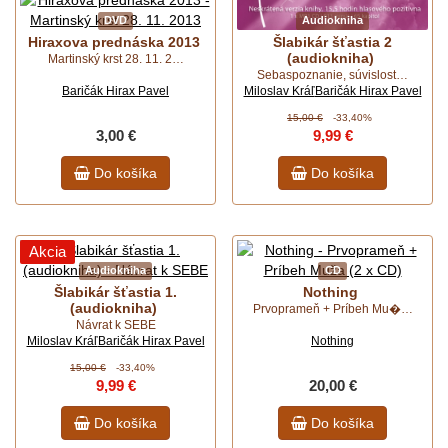
DVD
Audiokniha
Hiraxova prednáska 2013
Šlabikár šťastia 2
(audiokniha)
Martinský krst 28. 11. 2…
Sebaspoznanie, súvislost…
Baričák Hirax Pavel
Miloslav Kráľ
Baričák Hirax Pavel
15,00 €
-33,40%
3,00 €
9,99 €
Do košíka
Do košíka
Akcia
Audiokniha
CD
Šlabikár šťastia 1.
Nothing
(audiokniha)
Prvoprameň + Príbeh Mu�…
Návrat k SEBE
Miloslav Kráľ
Baričák Hirax Pavel
Nothing
15,00 €
-33,40%
9,99 €
20,00 €
Do košíka
Do košíka