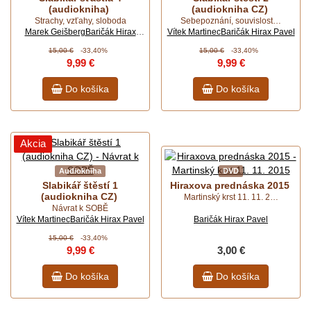
(audiokniha)
(audiokniha CZ)
Strachy, vzťahy, sloboda
Sebepoznání, souvislost…
Marek Geišberg
Baričák Hirax
Vítek Martinec
Baričák Hirax Pavel
Pavel
15,00 €
-33,40%
15,00 €
-33,40%
9,99 €
9,99 €
Do košíka
Do košíka
Akcia
Audiokniha
DVD
Slabikář štěstí 1
Hiraxova prednáska 2015
(audiokniha CZ)
Martinský krst 11. 11. 2…
Návrat k SOBĚ
Vítek Martinec
Baričák Hirax Pavel
Baričák Hirax Pavel
15,00 €
-33,40%
9,99 €
3,00 €
Do košíka
Do košíka